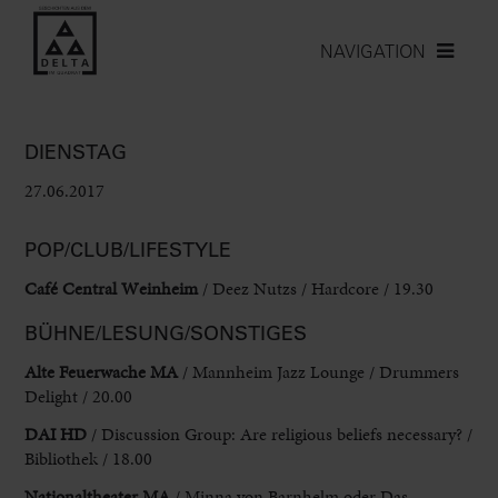
NAVIGATION
DIENSTAG
27.06.2017
POP/CLUB/LIFESTYLE
Café Central Weinheim
/ Deez Nutzs / Hardcore / 19.30
BÜHNE/LESUNG/SONSTIGES
Alte Feuerwache MA
/ Mannheim Jazz Lounge / Drummers
Delight / 20.00
DAI HD
/ Discussion Group: Are religious beliefs necessary? /
Bibliothek / 18.00
Nationaltheater MA
/ Minna von Barnhelm oder Das