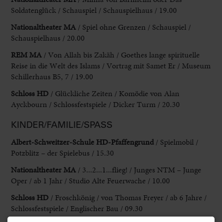
Soldatenglück / Schauspiel / Schauspielhaus / 19.00
Nationaltheater MA
/ Spiel ohne Grenzen / Schauspiel /
Schauspielhaus / 20.00
REM MA
/ Von Allah bis Zakäh / Goethes lange spirituelle
Reise in die Welt des Islams / Vortrag mit Samet Er / Museum
Schillerhaus B5, 7 / 19.00
Schloss HD
/ Glückliche Zeiten / Komödie von Alan
Ayckbourn / Schlossfestspiele / Dicker Turm / 20.30
KINDER/FAMILIE/SPASS
Albert-Schweitzer-Schule HD-Pfaffengrund
/ Spielmobil /
Potzblitz – der Spielebus / 15.30
Nationaltheater MA
/ 3...2...1...flieg! / Junges NTM – Junge
Oper / ab 1 Jahr / Studio Alte Feuerwache / 10.00
Schloss HD
/ Froschkönig / von Thomas Freyer / ab 6 Jahre /
Schlossfestspiele / Englischer Bau / 09.30