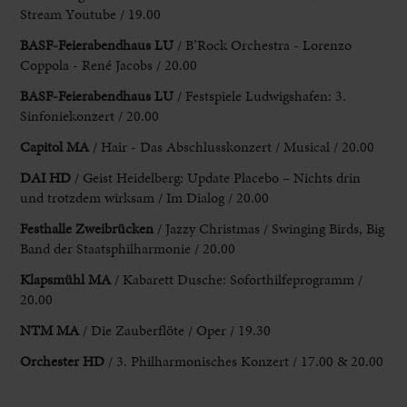
Stream Youtube / 19.00
BASF-Feierabendhaus LU
/ B’Rock Orchestra - Lorenzo
Coppola - René Jacobs / 20.00
BASF-Feierabendhaus LU
/ Festspiele Ludwigshafen: 3.
Sinfoniekonzert / 20.00
Capitol MA
/ Hair - Das Abschlusskonzert / Musical / 20.00
DAI HD
/ Geist Heidelberg: Update Placebo – Nichts drin
und trotzdem wirksam / Im Dialog / 20.00
Festhalle Zweibrücken
/ Jazzy Christmas / Swinging Birds, Big
Band der Staatsphilharmonie / 20.00
Klapsmühl MA
/ Kabarett Dusche: Soforthilfeprogramm /
20.00
NTM MA
/ Die Zauberflöte / Oper / 19.30
Orchester HD
/ 3. Philharmonisches Konzert / 17.00 & 20.00