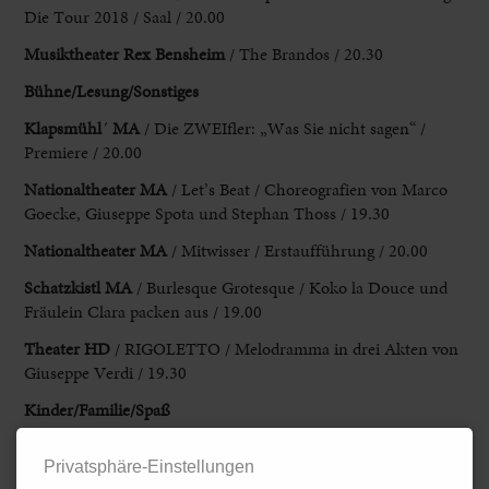
Die Tour 2018 / Saal / 20.00
Musiktheater Rex Bensheim
/ The Brandos / 20.30
Bühne/Lesung/Sonstiges
Klapsmühl
´
MA
/ Die ZWEIfler: „Was Sie nicht sagen“ /
Premiere / 20.00
Nationaltheater MA
/ Let’s Beat / Choreografien von Marco
Goecke, Giuseppe Spota und Stephan Thoss / 19.30
Nationaltheater MA
/ Mitwisser / Erstaufführung / 20.00
Schatzkistl MA
/ Burlesque Grotesque / Koko la Douce und
Fräulein Clara packen aus / 19.00
Theater HD
/ RIGOLETTO / Melodramma in drei Akten von
Giuseppe Verdi / 19.30
Kinder/Familie/Spaß
Nationaltheater MA
/ Utopie – Eine Recherche über die
Privatsphäre-Einstellungen
Zukunft / 17.00