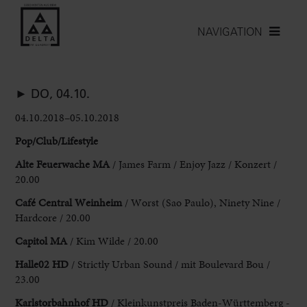
NAVIGATION
► DO, 04.10.
04.10.2018–05.10.2018
Pop/Club/Lifestyle
Alte Feuerwache MA
/ James Farm / Enjoy Jazz / Konzert /
20.00
Café Central Weinheim
/ Worst (Sao Paulo), Ninety Nine /
Hardcore / 20.00
Capitol MA
/ Kim Wilde / 20.00
Halle02 HD
/ Strictly Urban Sound / mit Boulevard Bou /
23.00
Karlstorbahnhof HD
/ Kleinkunstpreis Baden-Württemberg -