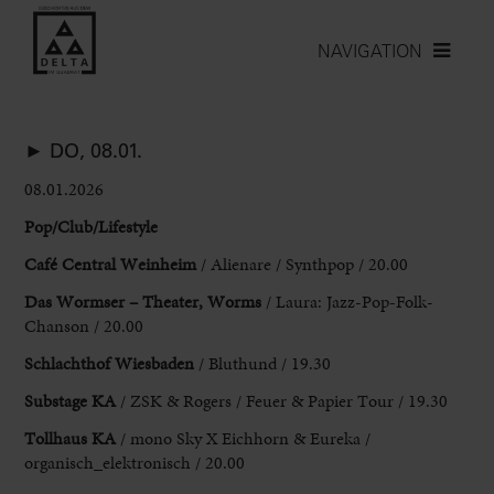
NAVIGATION
► DO, 08.01.
08.01.2026
Pop/Club/Lifestyle
Café
Central
Weinheim
/
Alienare
/
Synthpop
/
20.00
Das
Wormser
–
Theater
,
Worms
/
Laura
:
Jazz
-
Pop
-
Folk
-
Chanson
/
20.00
Schlachthof
Wiesbaden
/
Bluthund
/
19.30
Substage
KA
/
ZSK
&
Rogers
/
Feuer
&
Papier
Tour
/
19.30
Tollhaus
KA
/
mono
Sky
X
Eichhorn
&
Eureka
/
organisch
_
elektronisch
/
20.00