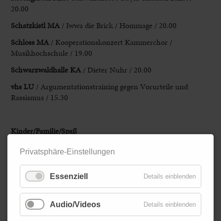
20.00
Schatzkistl
MA
/
Iwwa
die
Brick
/
Hommage
/
20.00
Schloss
MA
/
Kooperationskonzert
Kammerchor
/
Musikhochschule
/
19.00
Schwarzwaldhalle
KA
/
Dieter
Nuhr
/
20.00
vhs
LU
/
Argumentationstraining
gegen
Vorurteile
und
Rassismus
/
15.30
Kinder/Familie/Spaß
Capitol
MA
/
Hakuna
Matata
/
Kindermusical
-
Gala
/
16.30
Privatsphäre-Einstellungen
Eberbach
/
Winterdorf
/
12.00-21.00
Essenziell
Details einblenden
NTM
MA
/
Alice
im
Wunderland
/
Familienoper
/
19.30
Zurück
Audio/Videos
Details einblenden