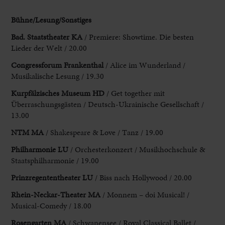
Bühne/Lesung
/Sonstiges
Bad
.
Staatstheater
KA
/
Premiere
:
Showtime
.
Die
besten
Lieder
der
Welt
/
20.00
Congressforum
Frankenthal
/
Alice
im
Wunderland
/
Musikalische
Lesung
/
19.30
Kurpfälzisches
Museum
HD
/
Get
together
mit
Überraschungsgästen
/
Deutsch
-
Ukrainische
Gesellschaft
/
13.00
NTM
MA
/
Shakespeare
&
Love
/
Tanz
/
19.00
Philharmonie
LU
/
Orchesterkonzert
/
Musikhochschule
&
Staatsphilharmonie
/
19.00
Prinzregententheater
LU
/
Biss
nach
Hollywood
/
20.00
Rhein
-
Neckar
-
Theater
MA
/
Monnem
–
doi
Musical
! /
Musical
-
Comedy
/
18.00
Rosengarten
MA
/
Schwanensee
/
Royal
Classical
Ballet
/