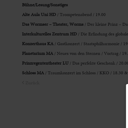
Bühne/Lesung/Sonstiges
Alte Aula Uni HD
/ Trompetenabend / 19.00
Das Wormser – Theater, Worms
/ Der kleine Prinz – Da
Interkulturelles Zentrum HD
/ Die Erfindung des global
Konzerthaus KA
/ Gastkonzert / Staatsphilharmonie / 19
Planetarium MA
/ Neues von den Sternen / Vortrag / 19
Prinzregententheater LU
/ Das perfekte Geschenk / 20.0
Schloss MA
/ Traumkonzert im Schloss / KKO / 18.30 &
Zurück