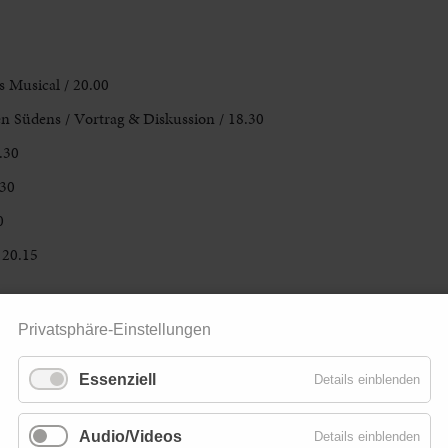
s Musical / 20.00
en Südens / Vortrag & Diskussion /
18.30
.30
.30
0
 20.15
Privatsphäre-Einstellungen
Essenziell
Details einblenden
Audio/Videos
Details einblenden