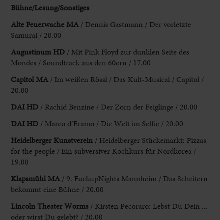
Bühne/Lesung/Sonstiges
Alte Feuerwache MA
/ Dennis Gastmann / Der vorletzte
Samurai / 20.00
Augustinum HD
/ Mit Pink Floyd zur dunklen Seite des
Mondes / Soundtrack aus den 60ern / 17.00
Capitol MA
/ Im weißen Rössl / Das Kult-Musical / Capitol /
20.00
DAI HD
/ Rachid Benzine / Der Zorn der Feiglinge / 20.00
DAI HD
/ Marco d’Eramo / Die Welt im Selfie / 20.00
Heidelberger Kunstverein
/ Heidelberger Stückemarkt: Pizzas
for the people / Ein subversiver Kochkurs für Nordkorea /
19.00
Klapsmühl MA
/ 9. FuckupNights Mannheim / Das Scheitern
bekommt eine Bühne / 20.00
Lincoln Theater Worms
/ Kirsten Pecoraro: Lebst Du Dein ...
oder wirst Du gelebt? / 20.00