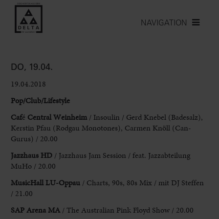
NAVIGATION
DO, 19.04.
19.04.2018
Pop/Club/Lifestyle
Caf
é
Central Weinheim
/ Insoulin / Gerd Knebel (Badesalz),
Kerstin Pfau (Rodgau Monotones), Carmen Knöll (Can-
Gurus) / 20.00
Jazzhaus HD
/ Jazzhaus Jam Session / feat. Jazzabteilung
MuHo / 20.00
MusicHall LU-Oppau
/ Charts, 90s, 80s Mix / mit DJ Steffen
/ 21.00
SAP Arena MA
/ The Australian Pink Floyd Show / 20.00