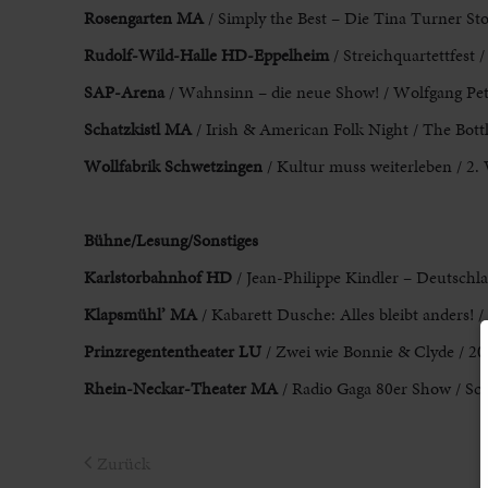
Rosengarten MA
/ Simply the Best – Die Tina Turner Sto
Rudolf-Wild-Halle
HD-Eppelheim
/ Streichquartettfest 
SAP-Arena
/ Wahnsinn – die neue Show! / Wolfgang Pet
Schatzkistl MA
/ Irish & American Folk Night / The Bottl
Wollfabrik Schwetzingen
/ Kultur muss weiterleben / 2
Bühne/Lesung/Sonstige
s
Karlstorbahnhof HD
/ Jean-Philippe Kindler – Deutschla
Klapsmühl’ MA
/ Kabarett Dusche: Alles bleibt anders! /
Prinzregententheater LU
/ Zwei wie Bonnie & Clyde / 20
Rhein-Neckar-Theater MA
/ Radio Gaga 80er Show / Sc
Zurück