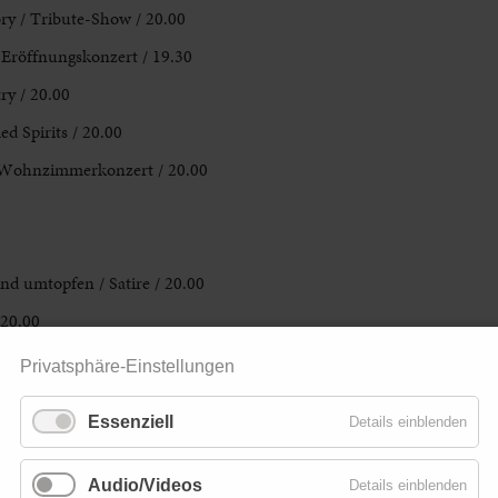
ry / Tribute-Show / 20.00
/ Eröffnungskonzert / 19.30
ry / 20.00
ed Spirits / 20.00
. Wohnzimmerkonzert / 20.00
nd umtopfen / Satire / 20.00
 20.00
.00
Privatsphäre-Einstellungen
hlager-Comedy / 19.00
Essenziell
Details einblenden
Audio/Videos
Details einblenden