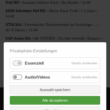
DAI HD
/ Summer Solstice Party
/ für Kinder / 16.00
MGH Schweizer Hof HD
/ Eltern-Kind-
Treff / 1-6 Jahre /
16.00
NTM MA
/
Fantastische Drachenwesen im
Ferienlager … /
ab 10 Jahren / 11.00
SAP-Arena MA
/ 6K UNITED! /
Du bist wertvoll / Konzert /
19.00
Privatsphäre-Einstellungen
Stadtbibliothek MA
/ Starthilfe – digital dabei
/ 10.00
Theater HD
/ Schlossfestspiele: Die rote Zora / ab 6 Jahren
/
Essenziell
Details einblenden
Englischer Bau / 10.00
Zurück
Audio/Videos
Details einblenden
Auswahl speichern
Alle akzeptieren
© 2026 - Delta im Quadrat GmbH
Alle Rechte vorbehalten.