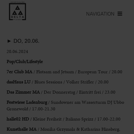
NAVIGATION
► DO, 20.06.
20.06.2024
Pop/Club/Lifestyle
7er Club
MA
/ Flotsam and Jetsam / European Tour / 20.00
dasHaus LU
/ Blues
Sessions / Volker Strifler / 20.00
Das Zimmer MA
/ Der Donnerstag / Eintritt
frei / 23.00
Festwiese Ladenburg
/ Sundowner am Wasserturm DJ Ubbo
Gronewold
/ 17.00-21.30
halle02 HD
/ Kleine Freiheit / Italiano Sprizz / 17.00-22.00
Kunsthalle MA
/ Monika Grzymala & Katharina Hinsberg.