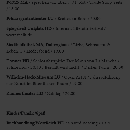
Port25 MA
/ Sprechen
wir über… #1: Rot / Trude Stolp-Seitz
/ 18.00
Prinzregententheater LU
/ Beatles an Bord / 20.00
Spiegelzelt Uniplatz HD
/ Internat. Literaturfestival /
www
.feelit.de
Stadtbibliothek MA, Dalberghaus
/ Liebe, Sehnsucht &
Leben… / Liederabend /
19.00
Theater HD
/ Schlossfestspiele: Der Mann von La Mancha /
Schlosshof /
20.30 / Bezahlt wird nicht! / Dicker Turm / 20.30
Wilhelm-Hack-Museum
LU
/ Open Art X / Fahrradführung
zur Kunst im öffentlichen Raum
/ 19.00
Zimmertheater HD
/ Zahltag / 20.00
Kinder/Familie/Spaß
Buchhandlung WortReich
HD
/ Shared Reading / 19.30