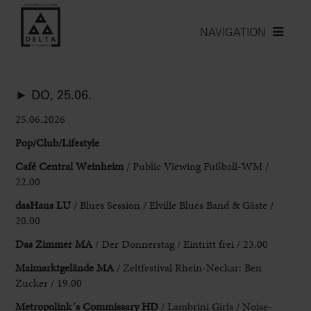
NAVIGATION
► DO, 25.06.
25.06.2026
Pop/Club/Lifestyle
Café Central Weinheim
/ Public Viewing Fußball-WM
/
22.00
dasHaus LU
/ Blues Session / Elville Blues Band & Gäste /
20.00
Das Zimmer MA
/ Der Donnerstag / Eintritt frei / 23.00
Maimarktgelände
MA
/
Zeltfestival Rhein-Neckar: Ben
Zucker / 19.00
Metropolink´s Commissary
HD
/ Lambrini Girls / Noise-