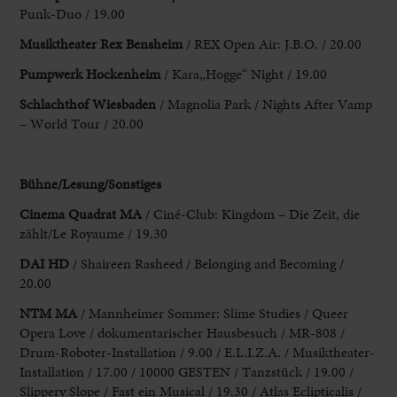
Punk-Duo / 19.00
Musiktheater Rex Bensheim
/ REX Open Air: J.B.O. / 20.00
Pumpwerk Hockenheim
/ Kara
„Hogge“ Night / 19.00
Schlachthof Wiesbaden
/ Magnolia Park / Nights After
Vamp
– World Tour / 20.00
Bühne/Lesung/Sonstiges
Cinema Quadrat MA
/
Ciné-Club: Kingdom – Die Zeit, die
zählt/Le Royaume / 19.30
DAI HD
/ Shaireen Rasheed / Belonging and Becoming /
20.00
NTM MA
/ Mannheimer Sommer: Slime Studies /
Queer
Opera Love / dokumentarischer Hausbesuch / MR-808 /
Drum-Roboter-Installation /
9.00 / E.L.I.Z.A. / Musiktheater-
Installation / 17.00 / 10000
GESTEN / Tanzstück / 19.00 /
Slippery Slope / Fast ein Musical / 19.30 / Atlas
Eclipticalis /