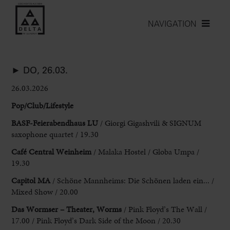
NAVIGATION
► DO, 26.03.
26.03.2026
Pop/Club/Lifestyle
BASF-
Feierabendhaus LU
/ Giorgi Gigashvili & SIGNUM
saxophone quartet / 19.30
Café Central
Weinheim
/ Malaka Hostel / Globa Umpa /
19.30
Capitol MA
/ Schöne
Mannheims: Die Schönen laden ein... /
Mixed Show / 20.00
Das Wormser –
Theater, Worms
/ Pink Floyd’s The Wall /
17.00 / Pink Floyd’
s Dark Side of the Moon / 20.30