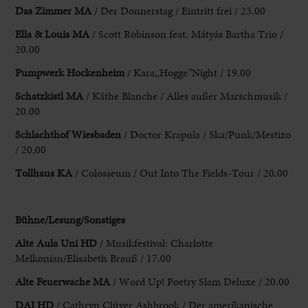
Das Zimmer MA
/
Der Donnerstag / Eintritt frei / 23.00
Ella & Louis MA
/ Scott Robinson
feat. Mátyás Bartha Trio /
20.00
Pumpwerk Hockenheim
/ Kara„Hogge”Night /
19.00
Schatzkistl MA
/ Käthe Blanche / Alles außer Marschmusik /
20.00
Schlachthof
Wiesbaden
/ Doctor Krapula / Ska/Punk/Mestizo
/ 20.00
Tollhaus KA
/ Colosseum /
Out Into The Fields-Tour / 20.00
Bühne/Lesung/Sonstiges
Alte
Aula Uni HD
/ Musikfestival: Charlotte
Melkonian/Elisabeth Brauß / 17.00
Alte
Feuerwache MA
/ Word Up! Poetry Slam Deluxe / 20.00
DAI HD
/ Cathryn Clüver Ashbrook / Der amerikanische