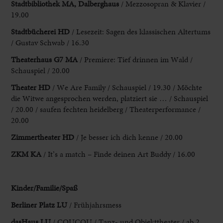
Stadtbibliothek MA
, Dalberghaus
/ Mezzosopran & Klavier /
19.00
Stadtbücherei HD
/ Lesezeit: Sagen des
klassischen Altertums
/ Gustav Schwab / 16.30
Theaterhaus G7 MA
/ Premiere: Tief
drinnen im Wald /
Schauspiel / 20.00
Theater HD
/ We Are Family /
Schauspiel / 19.30 / Möchte
die Witwe angesprochen werden, platziert sie … / Schauspiel
/
20.00 / saufen fechten heidelberg / Theaterperformance /
20.00
Zimmertheater HD
/ Je besser
ich dich kenne / 20.00
ZKM KA
/ It’s a match –
Finde deinen Art Buddy / 16.00
Kinder/Familie/Spaß
Berliner
Platz LU
/ Frühjahrsmess
dasHaus LU
/ COUCOU / Tanz- und Objekttheater / ab
2