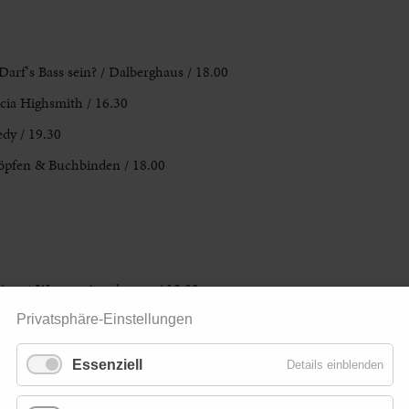
0
arf‘s Bass sein? / Dalberghaus / 18.00
cia Highsmith / 16.30
dy / 19.30
höpfen & Buchbinden / 18.00
ingut Werner Anselmann / 18.30
Privatsphäre-Einstellungen
 / ab 10 Jahren / 11.00
Essenziell
Details einblenden
taatsphilharmonie / 19.30