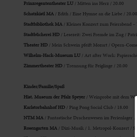
Prinzregententheater
LU
/ Mitten ins Herz / 20.00
Schatzkistl MA
/ Edith / Eine Hymne an die Liebe / 20.0
Stadtbibliothek MA
/ Kleines Konzert zum Feierabend – D
Stadtbücherei HD
/ Lesezeit: Zwei Fremde im Zug / Patri
Theater HD
/ Mein Schwein pfeift Mozart / Opern-Come
Wilhelm-Hack-Museum
LU
/ Art after Work: Papiersc
Zimmertheater HD
/ Trennung für Feiglinge / 20.00
Kinder/Familie/Spaß
Hist. Museum der Pfalz
Speyer
/ Weinprobe mit dem We
Karlstorbahnhof HD
/ Ping Pong Social Club / 18.00
NTM MA
/ Fantastische Drachenwesen im Ferienlager …
Rosengarten MA
/ Dizi-Musik / 1. Metropol-Konzert / S