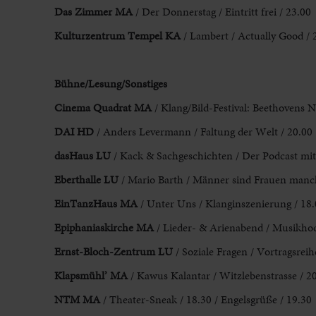
Das Zimmer MA
/ Der Donnerstag / Eintritt frei / 23.00
Kulturzentrum Tempel
KA
/ Lambert / Actually Good / 
Bühne/Lesung/Sonstiges
Cinema Quadrat
MA
/ Klang/Bild-Festival: Beethovens 
DAI HD
/ Anders Levermann / Faltung der Welt / 20.00
dasHaus LU
/ Kack & Sachgeschichten / Der Podcast mit
Eberthalle LU
/ Mario Barth / Männer sind Frauen manch
EinTanzHaus MA
/ Unter Uns / Klanginszenierung / 18
Epiphaniaskirche MA
/ Lieder- & Arienabend / Musikhoc
Ernst-Bloch-
Zentrum LU
/ Soziale Fragen / Vortragsreih
Klapsmühl’ MA
/ Kawus Kalantar / Witzlebenstrasse / 2
NTM MA
/ Theater-Sneak / 18.30 / Engelsgrüße / 19.30