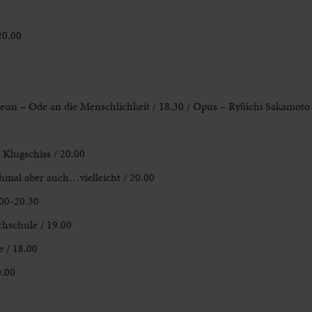
20.00
Neun – Ode an die Menschlichkeit / 18.30 / Opus – Ryūichi Sakamoto 
 Klugschiss / 20.00
mal aber auch…vielleicht / 20.00
.00-20.30
hschule / 19.00
e / 18.00
0.00