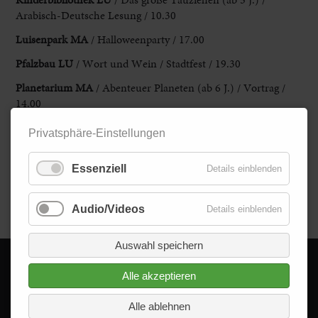
Arabisch-Deutsche Lesung / 10.30
Luisenpark MA
/ Halloweenparty / 17.00
Pfalzbau LU
/ Wort und Wein / Stadtfest / 19.30
Planetarium MA
/ Abenteuer Planeten (ab 6 J.) / Vortrag /
14.00
Q6Q7 MA
/ Halloween-Aktionstag für Kinder / 14.00
Privatsphäre-Einstellungen
Stadtbibliothek MA
/ Café Colibri / SprachenCafé / 17.00
Essenziell
Details einblenden
Zoo HD
/ Heidelberger Zoo-Leuchten
Zurück
Audio/Videos
Details einblenden
Auswahl speichern
Alle akzeptieren
© 2026 - Delta im Quadrat GmbH
Alle Rechte vorbehalten.
Alle ablehnen