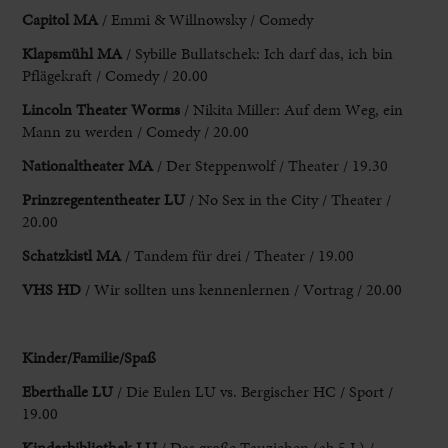
Capitol MA
/ Emmi & Willnowsky / Comedy
Klapsmühl MA
/ Sybille Bullatschek: Ich darf das, ich bin
Pflägekraft / Comedy / 20.00
Lincoln Theater Worms
/ Nikita Miller: Auf dem Weg, ein
Mann zu werden / Comedy / 20.00
Nationaltheater MA
/ Der Steppenwolf / Theater / 19.30
Prinzregententheater LU
/ No Sex in the City / Theater /
20.00
Schatzkistl MA
/ Tandem für drei / Theater / 19.00
VHS HD
/ Wir sollten uns kennenlernen / Vortrag / 20.00
Kinder/Familie/Spaß
Eberthalle LU
/ Die Eulen LU vs. Bergischer HC / Sport /
19.00
Kinderbibliothek LU
/ Das große Tauziehen (ab 5 J.) /