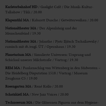
Karlstorbahnhof HD
/ Gaslight Café / Die Musik-Kultur-
Talkshow / Tikk / 20.00
Klapsmühl MA
/ Kabarett Dusche / Getwitterwolken / 20.00
Nationaltheater MA
/ Der Alpenkönig und der
Menschenfeind / 19.30
Nationaltheater MA
/ Jolanthe / Pjotr Iljitsch Tschaikowsky /
russisch mit dt./engl. ÜT / Opernhaus / 19.30
Planetarium MA
/ Simulierte Universen: Ursprung und
Schicksal unserer Milchstraße / Vortrag / 19.30
REM MA
/ Funkenschlag von Wittenberg in den Südwesten –
Die Heidelberg Disputation 1518 / Vortrag / Museum
Zeughaus C5 / 19.00
Rosengarten MA
/ René Kollo / 20.00
Schatzkistl MA
/ New Jazz Voices / 20.00
Technoseum MA
/ Die Gläsernen Figuren aus dem Hygiene-