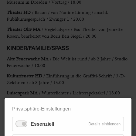
Museum in Dresden / Vortrag / 18.00
Theater HD
/ Bacon / von Nanine Linning / anschl.
Publikumsgespräch / Zwinger 1 / 20.00
Theater Oliv MA
/ Vegiekalypse / Ess-Theater von Jeanette
Rosen, bearbeitet von Boris Ben Siegel / 20.00
KINDER/FAMILIE/SPASS
Alte Feuerwache MA
/ Die Welt ist rund / ab 2 Jahre / Studio
Feuerwache / 10.00
Kulturfenster HD
/ Einführung in die Graffiti-Schrift / 3-D-
Zeichnen / ab 8 Jahre / 15.00
Luisenpark MA
/ Winterlichter / Lichterspektakel / 18.00
Planetarium MA
/ Kosmische Evolution / 11.30 / Auroras / ab
Privatsphäre-Einstellungen
10 Jahre / 15.00
Technoseum MA
/ Workshop: Ein Blick ins Innere mit dem
Essenziell
Details einblenden
Mikroskop / 9.30