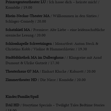
Prinzregententheater LU
/ Ich hasse dich – heirate mich! /
Komödie / 19.00
Rhein-Neckar-Theater MA
/ Willkommen in den Sixties /
Schlager-Comedy / 20.00
Schatzkistl MA
/ Premiere: Alte Liebe – eine leidenschaftliche
szenische Lesung / 20.00
Schlosskapelle Schwetzingen
/ Mozartfest: Anton Steck &
Christina Kobb / Violine & Hammerklavier / 19.30
Stadtbibliothek MA
im Dalberghaus
/ / Klangreise mit Arnd
Dumont & Ulrike Gutzeit / 17.30
Theaterhaus G7 MA
/ Einhart Klucke / Kabarett / 20.00
Zimmertheater HD
/ Die Niere / Komödie / 20.00
Kinder/Familie/Spaß
DAI HD
/ Storytime Specials – Twilight Tales Bedtime Stories
/ 18.00