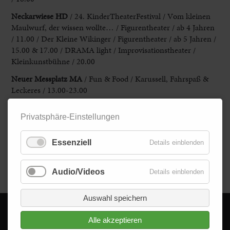
Neckarwiese HD
/ 24. KinderTheaterFestival / Vom kleinen
Maulwurf, der wissen wollte… / Figurentheater / ab 4 Jahren
/ 11.00 / Der Kleine Wikinger / Figurentheater / ab 5 Jahren /
15.00 & 17.00 / DRAMA light / Improvisationstheater /
Kleinkunstbühne / 20.00
Neuer Messplatz MA
/ Fun & Food / Karussell, Fahrspaß &
Leckeres / 13.00-23.00
Rhein-Neckar-Zentrum Viernheim
/ Glamour Shopping
Privatsphäre-Einstellungen
Week
Zoo HD
/ Vater-Kind-Tag / 15.00 / Zoo-Leuchten / nach
Essenziell
Details einblenden
Zooschluss bis 22.00
Zurück
Audio/Videos
Details einblenden
Auswahl speichern
Alle akzeptieren
© 2026 - Delta im Quadrat GmbH