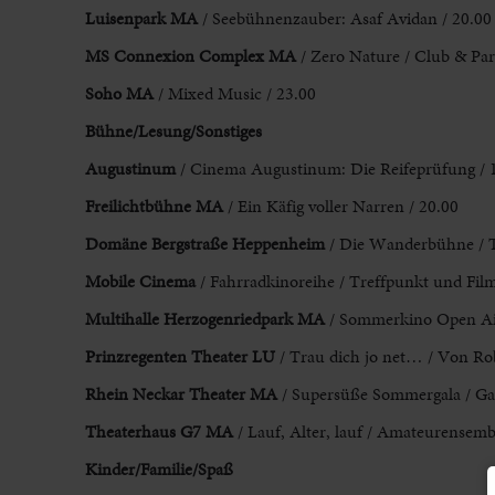
Luisenpark MA
/ Seebühnenzauber: Asaf Avidan / 20.00
MS Connexion Complex MA
/ Zero Nature / Club & Part
Soho MA
/ Mixed Music / 23.00
Bühne/Lesung/Sonstiges
Augustinum
/ Cinema Augustinum: Die Reifeprüfung / 
Freilichtbühne MA
/ Ein Käfig voller Narren / 20.00
Domäne Bergstraße Heppenheim
/ Die Wanderbühne / T
Mobile Cinema
/ Fahrradkinoreihe / Treffpunkt und Fi
Multihalle Herzogenriedpark MA
/ Sommerkino Open Air 
Prinzregenten Theater LU
/ Trau dich jo net… / Von R
Rhein Neckar Theater MA
/ Supersüße Sommergala / Gal
Theaterhaus G7 MA
/ Lauf, Alter, lauf / Amateurensemb
Kinder/Familie/Spaß