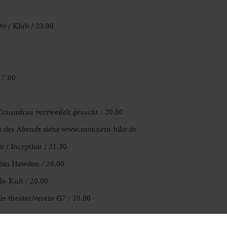
y / Klub / 23.00
17.00
raumfrau verzweifelt gesucht / 20.00
lm des Abends siehe www.monnem-bike.de
/ Inception / 21.30
obin Hawdon / 20.00
a-Kult / 20.00
le theater/verein G7 / 20.00