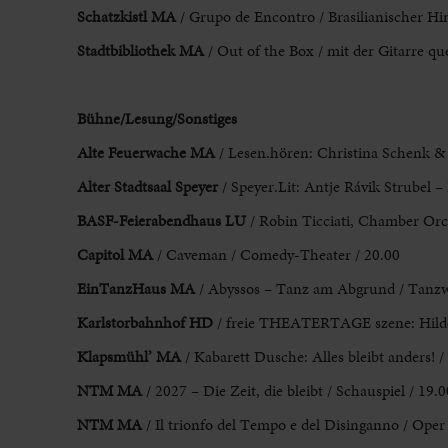
Schatzkistl MA
/ Grupo de Encontro / Brasilianischer Hi
Stadtbibliothek MA
/ Out of the Box / mit der Gitarre qu
Bühne/Lesung/Sonstiges
Alte
Feuerwache MA
/ Lesen.hören: Christina Schenk &
Alter Stadtsaal Speyer
/ Speyer.Lit: Antje Rávik Strubel 
BASF-Feierabendhaus LU
/ Robin Ticciati, Chamber Orc
Capitol MA
/ Caveman / Comedy-Theater / 20.00
EinTanzHaus MA
/ Abyssos – Tanz am Abgrund / Tanzw
Karlstorbahnhof HD
/ freie THEATERTAGE szene: Hildega
Klapsmühl’
MA
/ Kabarett Dusche: Alles bleibt anders! /
NTM MA
/ 2027 – Die Zeit, die bleibt / Schauspiel / 19.0
NTM MA
/ Il trionfo del Tempo e del Disinganno / Oper 