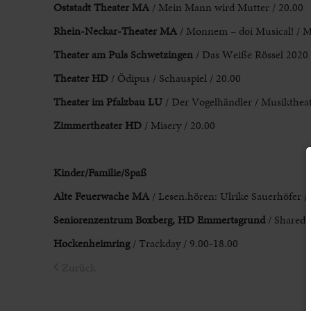
Oststadt Theater
MA
/ Mein Mann wird Mutter / 20.00
Rhein-Neckar-Theater MA
/ Monnem – doi Musical! / M
Theater am Puls
Schwetzingen
/ Das Wei
ß
e Rössel 2020
Theater
HD
/ Ödipus / Schauspiel / 20.00
Theater im Pfalzbau LU
/ Der Vogelhändler / Musiktheat
Zimmertheater HD
/ Misery / 20.00
Kinder/Familie/Spaß
Alte Feuerwache MA
/ Lesen.hören: Ulrike Sauerhöfer / 
Seniorenzentrum Boxberg, HD Emmertsgrund
/ Shared 
Hockenheimring
/ Trackday / 9.00-18.00
Zurück