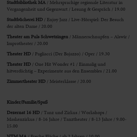
Stadtbibliothek
MA
/ Mehrsprachige regionale Literatur in
Vergangenheit und Gegenwart / Lesung & Gespräch
/ 19.00
Stadtbücherei HD
/ Enjoy Jazz / Live-Hörspiel: Der Besuch
der
alten Dame / 20.00
Theater am Puls Schwetzingen
/ Männerschnupfen –
Alswir /
Improtheater / 20.00
Theater HD
/ Pagliacci (Der Bajazzo) / Oper / 19.30
Theater HD
/ One Hit Wonder #1 / Einmalig und
hitverdächtig
– Experimente aus den Ensembles / 21.00
Zimmertheater HD
/ Meisterklasse / 20.00
Kinder/Familie/Spaß
Dezernat 16 HD
/ Tanz und Zirkus / Workshops
/
Maskenzirkus / 8-16 Jahre / Tanztheater / 8-13 Jahre / 9.00-
15.00
NTM MA
/
Freche Fläche / ab 2 Jahren / 10.00