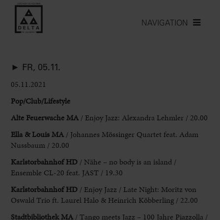
NAVIGATION
► FR, 05.11.
05.11.2021
Pop/Club/Lifestyle
Alte Feuerwache MA
/ Enjoy Jazz:
Alexandra Lehmler / 20.00
Ella & Louis MA
/ Johannes Mössinger Quartet feat.
Adam
Nussbaum / 20.00
Karlstorbahnhof HD
/ Nähe – no body is
an island /
Ensemble CL-20 feat. JAST / 19.30
Karlstorbahnhof HD
/ Enjoy Jazz / Late Night: Moritz von
Oswald Trio ft. Laurel
Halo & Heinrich Köbberling / 22.00
Stadtbibliothek MA
/ Tango meets Jazz
– 100 Jahre Piazzolla /