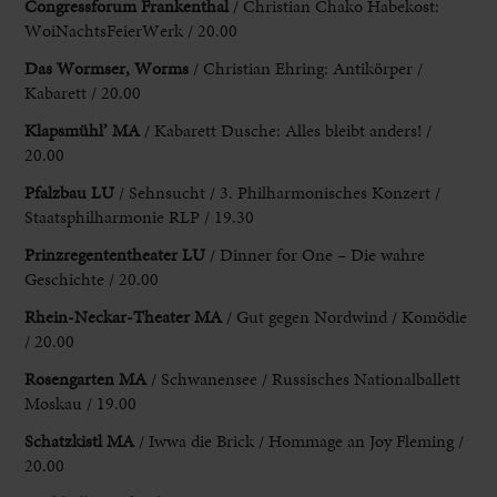
Congressforum Frankenthal
/ Christian Chako Habekost:
WoiNachtsFeierWerk / 20.00
Das Wormser, Worms
/ Christian Ehring: Antikörper /
Kabarett / 20.00
Klapsmühl’ MA
/ Kabarett Dusche: Alles bleibt anders! /
20.00
Pfalzbau LU
/ Sehnsucht / 3. Philharmonisches Konzert /
Staatsphilharmonie RLP / 19.30
Prinzregententheater
LU
/ Dinner for One – Die wahre
Geschichte / 20.00
Rhein
-Neckar-Theater MA
/ Gut gegen Nordwind / Komödie
/ 20.00
Rosengarten
MA
/ Schwanensee / Russisches Nationalballett
Moskau / 19.00
Schatzkistl MA
/ Iwwa die Brick / Hommage an Joy Fleming /
20.00