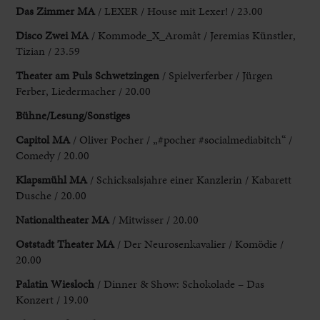
Das Zimmer MA
/ LEXER / House mit Lexer! / 23.00
Disco Zwei MA
/ Kommode_X_Aromât / Jeremias Künstler,
Tizian / 23.59
Theater am Puls Schwetzingen
/ Spielverferber / Jürgen
Ferber, Liedermacher / 20.00
Bühne/Lesung/Sonstiges
Capitol MA
/ Oliver Pocher / „#pocher #socialmediabitch“ /
Comedy / 20.00
Klapsmühl MA
/ Schicksalsjahre einer Kanzlerin / Kabarett
Dusche / 20.00
Nationaltheater MA
/ Mitwisser / 20.00
Oststadt Theater MA
/ Der Neurosenkavalier / Komödie /
20.00
Palatin Wiesloch
/ Dinner & Show: Schokolade – Das
Konzert / 19.00