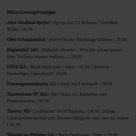
Bühne/Lesung/
Sonstiges
Alter Stadtsaal Speyer
/ Speyer.Lit: 22 Bahnen / Caroline
Wahl / 19.30
Gleis 4 Frankenthal
/ Poetry Slam / Faschings-Edition / 20.00
Klapsmühl
’ MA
/ Kabarett Dusche / Was Sie schon immer
über Verkehr wissen wollten... / 20.00
NTM MA
/ Boris Godunow / Oper / 19.00 / Identity /
Dreiteiliger Tanzabend / 19.00
Prinzregententheater LU
/ Oma wird verkauft / 20.00
Theaterhaus
G7 MA
/ Der Sturz der Kometen und
Kosmonauten / 20.00
Theater
HD
/
¡
Adelante!: Geist/Espíritu / 18.30 / Minga.
Umzug eines zerfallenen Hauses/Minga de una casa en ruinas
/ 20.30
Theater im
Pfalzbau LU
/ Boris Godunow / Oper / 19.00