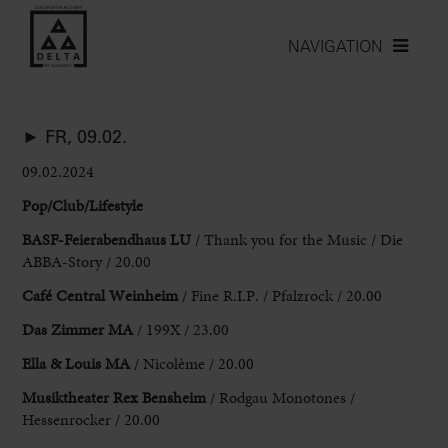
NAVIGATION
► FR, 09.02.
09.02.2024
Pop/Club/Lifestyle
BASF-
Feierabendhaus LU
/ Thank you for the Music / Die
ABBA-Story
/ 20.00
Café Central Weinheim
/ Fine R.I.P. / Pfalzrock / 20.00
Das Zimmer MA
/ 199X / 23.00
Ella & Louis MA
/ Nicolème / 20.00
Musiktheater Rex Bensheim
/ Rodgau Monotones /
Hessenrocker / 20.00