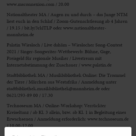
www.msconnexion.com / 20.00
Nationaltheater MA
/ Augen zu und durch – das Junge NTM
liest euch in den Schlaf / Zoom-Gutenachtlesung ab 4 Jahren
/ 19.15 / bit.ly/3rklTLP oder www.nationaltheater-
mannheim.de
Palatin Wiesloch
/ Live dahäm –
Wieslocher Song-Contest
2021 / Singer-Songwriter-Wettbewerb: Bühne,
Gage,
Preisgeld für regionale Musiker / Livestream mit
Internetabstimmung der
Zuschauer /
www.palatin.de
Stadtbibliothek MA
/ Musikbibliothek Online: Die Trommel
der Tiere / Märchen aus Westafrika / Anmeldung unter
stadtbibliothek.musikbibliothek@mannheim.de oder
0621/293-89 00 / 17.30
Technoseum MA
/ Online-Workshop: Verrückter
Kreiseltanz / ab Kl. 3 allein, bzw. ab Kl. 1 in Begleitung eines
Erwachsenen / Anmeldung erforderlich: www.technoseum.de
/ 10.00-12.00
Universitätsplatz HD
/ Ausstellung „25 Jahre Heidelberger