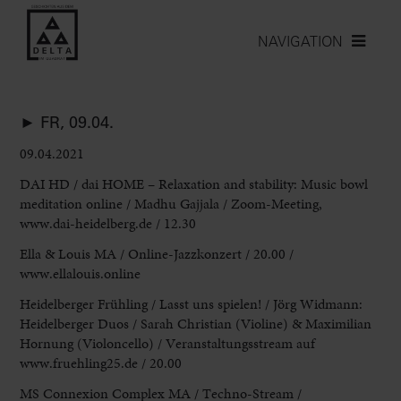
NAVIGATION
► FR, 09.04.
09.04.2021
DAI HD
/ dai HOME – Relaxation and stability: Music bowl
meditation online / Madhu Gajjala / Zoom-Meeting,
www.dai-heidelberg.de / 12.30
Ella & Louis MA
/ Online-Jazzkonzert / 20.00 /
www.ellalouis.online
Heidelberger Frühling
/
Lasst uns spielen!
/ Jörg Widmann:
Heidelberger Duos / Sarah Christian (Violine
) & Maximilian
Hornung (Violoncello) / Veranstaltungsstream auf
www.fruehling25.de
/ 20.00
MS Connexion Complex MA
/ Techno-Stream /