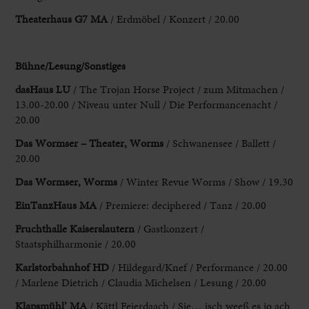
Theaterhaus G7 MA
/ Erdmöbel / Konzert / 20.00
Bühne/Lesung/
Sonstiges
dasHaus LU
/ The Trojan Horse Project / zum Mitmachen /
13.00-20.00
/ Niveau unter Null / Die Performancenacht /
20.00
Das Wormser – Theater, Worms
/ Schwanensee / Ballett /
20.00
Das Wormser, Worms
/ Winter Revue Worms / Show
/ 19.30
EinTanzHaus MA
/ Premiere: deciphered / Tanz / 20.00
Fruchthalle Kaiserslautern
/
Gastkonzert /
Staatsphilharmonie / 20.00
Karlstorbahnhof HD
/ Hildegard/Knef / Performance / 20.00
/ Marlene
Dietrich / Claudia Michelsen / Lesung / 20.00
Klapsmühl’ MA
/ Kättl Feierdaach / Sie
… isch weeß es jo ach