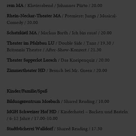
rem
MA
/ Klavierabend / Johannes Piirto / 20.00
Rhein-Neckar-Theater MA
/
Premiere: Jungs / Musical-
Comedy / 20.00
Schatzkistl MA
/ Markus Barth / Ich
bin raus! / 20.00
Theater im Pfalzbau LU
/ Double Side / Tanz /
19.30 /
Britannia Theatre / After-Show-Konzert / 21.30
Theater Sapperlot Lorsch
/ Das Kneipenquiz / 20.00
Zimmertheater HD
/ Besuch bei Mr. Green / 20.00
Kinder/Familie/Spaß
Bildungszentrum Mosbach
/ Shared Reading / 10.00
MGH
Schweizer Hof HD
/ Kinderhotel – Backen und Basteln
/ 6-12 Jahre / 17.00-10.00
Stadtbücherei Walldorf
/ Shared Reading / 17.30