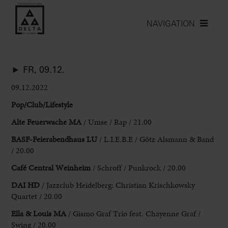
NAVIGATION
► FR, 09.12.
09.12.2022
Pop/Club/Lifestyle
Alte Feuerwache
MA
/ Umse / Rap / 21.00
BASF-Feierabendhaus LU
/ L.I.
E.B.E / Götz Alsmann & Band
/ 20.00
Café Central Weinheim
/
Schroff / Punkrock / 20.00
DAI HD
/ Jazzclub Heidelberg: Christian Krischkowsky
Quartet /
20.00
Ella & Louis MA
/ Gismo Graf Trio feat. Chayenne Graf /
Swing / 20.00