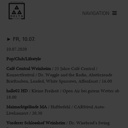
NAVIGATION
► FR, 10.07.
10.07.2020
Pop/Club/Lifestyle
Café Central Weinheim
/ 25 Jahre Café Central /
Konzertfestival / Dr. Woggle and the Radio, Abstürzende
Brieftauben, Loaded, White Sparrows, Affenfaust / 16.00
halle02 HD
/ Kleine Freiheit / Open Air bei gutem Wetter ab
18.00
Maimarktgelände MA
/ Haftbefehl / CARStival Auto-
Livekonzert / 20.30
Vorderer Schlosshof Weinheim
/ Dr. Wisebrod’s Swing