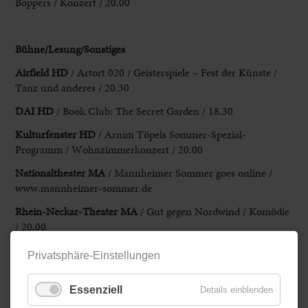
Boppers / Konzert / 20.00
Bühne/Lesung/Sonstiges
Airfield HD
/ Artort 020 / Geisterspiele – Fest der Künste /
Tanz und anderes / 20.30
DAI HD
/ Book Club: The Secret Garden / 18.30
Kulturfenster HD
/ Arnim Töpels Sommer-Spezial-
Programm / Wohnzimmerkonzert / 20.00
Nationaltheater MA
/ Mannheimer Sommer goes online /
www.mannheimer-sommer.de
Rhein-Neckar-Theater MA
/ Gut gegen Nordwind / Komödie
/ 20.00
Zimmertheater HD
/ Die Niere / Komödie / 20.00
Privatsphäre-Einstellungen
Essenziell
Details einblenden
Kinder/Familie/Spaß