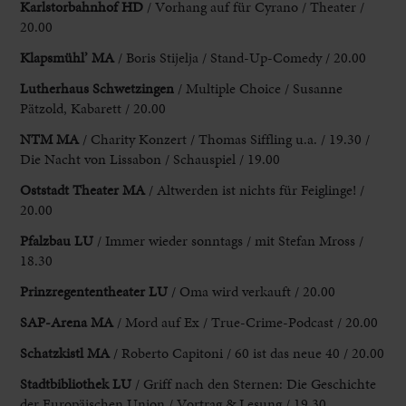
Karlstorbahnhof HD
/ Vorhang auf für Cyrano / Theater /
20.00
Klapsmühl’ MA
/ Boris Stijelja / Stand-Up-Comedy / 20.00
Lutherhaus Schwetzingen
/ Multiple Choice / Susanne
Pätzold, Kabarett / 20.00
NTM MA
/ Charity Konzert / Thomas Siffling u.a. / 19.30 /
Die Nacht von Lissabon / Schauspiel / 19.00
Oststadt
Theater MA
/ Altwerden ist nichts für Feiglinge! /
20.00
Pfalzbau LU
/ Immer wieder sonntags / mit Stefan Mross /
18.30
Prinzregententheater LU
/ Oma wird verkauft / 20.00
SAP-Arena MA
/ Mord auf Ex / True-Crime-Podcast / 20.00
Schatzkistl MA
/ Roberto Capitoni / 60 ist das neue 40 / 20.00
Stadtbibliothek LU
/ Griff nach den Sternen: Die Geschichte
der Europäischen Union / Vortrag & Lesung / 19.30