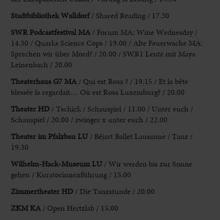
Stadtbibliothek Walldorf
/ Shared Reading / 17.30
SWR Podcastfestival MA
/ Forum MA: Wine Wednesday /
14.30 / Quarks Science Cops / 19.00 / Alte Feuerwache MA:
Sprechen wir über Mord? / 20.00 / SWR1 Leute mit Maya
Leinenbach / 20.00
Theaterhaus
G7 MA
/ Qui est Rosa ? / 19.15 / Et la bête
blessée la regardait… Où est Rosa Luxemburg? / 20.00
Theater HD
/ Tschick / Schauspiel / 11.00 / Unter euch /
Schauspiel / 20.00 / zwinger x unter euch / 22.00
Theater im Pfalzbau LU
/ Béjart Ballet Lausanne / Tanz /
19.30
Wilhelm-Hack-Museum LU
/ Wir werden bis zur Sonne
gehen / Kuratorinnenführung / 15.00
Zimmertheater HD
/ Die Tanzstunde / 20.00
ZKM KA
/ Open Hertzlab / 15.00