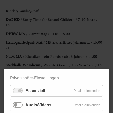
Kinder/Familie/Spaß
DAI HD
/ Story Time for School Childern / 7-10 Jahre /
16.00
DHBW MA
/ Campustag / 14.00-18.00
Herzogenriedpark MA
/ Mittelalterlicher Jahrmarkt / 15.00-
21.00
NTM MA
/ Klassiker – ein Remix / ab 15 Jahren / 11.00
Stadthalle Weinheim
/ Woozle Goozle / Das Woozical / 16.00
Werkraumtheater Walldorf
/ Addams Family / ab 8 Jahren /
Privatsphäre-Einstellungen
19.00
Zoo HD
/ Bär, Schneeeule, Löwe & Co / Themenführung für
Essenziell
Details einblenden
blinde & sehbehinderte Menschen / 16.00
Zurück
Audio/Videos
Details einblenden