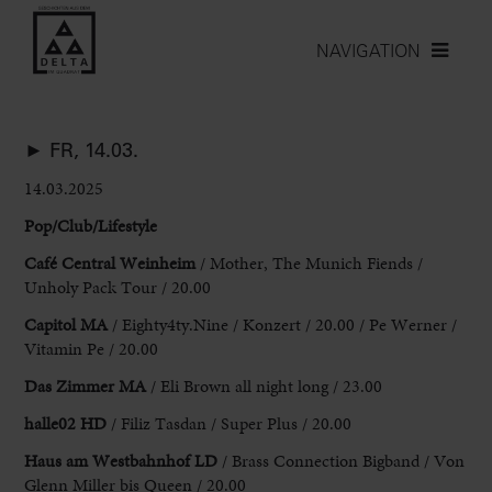
NAVIGATION
► FR, 14.03.
14.03.2025
Pop/Club/Lifestyle
Café Central
Weinheim
/ Mother, The Munich Fiends /
Unholy Pack Tour / 20.00
Capitol
MA
/ Eighty4ty.Nine / Konzert / 20.00 / Pe Werner /
Vitamin Pe / 20.00
Das Zimmer MA
/ Eli Brown all night long / 23.00
halle02 HD
/ Filiz Tasdan / Super Plus / 20.00
Haus am Westbahnhof
LD
/ Brass Connection Bigband / Von
Glenn Miller bis Queen / 20.00