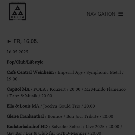
NAVIGATION
► FR, 16.05.
16.05.2025
Pop/Club/Lifestyle
Café Central Weinheim
/
Imperial Age / Symphonic Metal /
19.00
Capitol MA
/ POLA / Konzert / 20.00
/ Mi Mundo Flamenco
/ Tanz & Musik / 20.00
Ella & Louis MA
/
Jocelyn Gould Trio / 20.00
Gleis4 Frankenthal
/ Bounce / Bon Jovi Tribute /
20.00
Karlstorbahnhof HD
/ Salvador Sobral / Live 2025 / 20.00 /
Gay Bar /
Bar & Club für GTBQ-Männer / 20.00