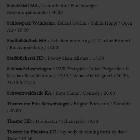
Schatzkistl MA
/ Achterbahn / Eine bewegte
Beziehungskomödie / 20.00
Schlosspark Weinheim
/ Bülent
Ceylan / Yallah Hopp! / Open
Air / 19.30
Stadtbibliothek MA
/ Arbeiten ohne
Angst / Martina Effmert
/ Buchvorstellung / 18.00
Stadtbücherei HD
/ Poetry Slam Allstars
/ 19.30
Schloss Schwetzingen
/ SWR Festspiele: Julian Prégardien &
Kristian Bezuidenhout /
19.30 / Lieben Sie Wagner? / 20.30,
21.30 & 22.45
Schwarzwaldhalle KA
/ Kaya
Yanar / Comedy / 20.00
Theater am Puls Schwetzingen
/ Brigitte Bordeaux / Komödie
/ 20.00
Theater HD
/ Die Ärztin / Schauspiel / 19.30
Theater im Pfalzbau
LU
/ my body of coming forth by day /
Tanz / 19.30