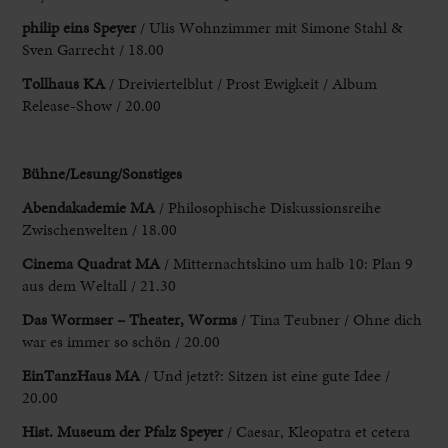
philip eins Speyer
/ Ulis
Wohnzimmer mit Simone Stahl &
Sven Garrecht / 18.00
Tollhaus KA
/ Dreiviertelblut /
Prost Ewigkeit / Album
Release-Show / 20.00
Bühne/Lesung/Sonstiges
Abendakademie
MA
/ Philosophische Diskussionsreihe
Zwischenwelten / 18.00
Cinema Quadrat MA
/ Mitternachtskino
um halb 10: Plan 9
aus dem Weltall / 21.30
Das
Wormser – Theater, Worms
/ Tina Teubner / Ohne dich
war es
immer so schön / 20.00
EinTanzHaus MA
/ Und jetzt?: Sitzen ist
eine gute Idee /
20.00
Hist. Museum der Pfalz Speyer
/
Caesar, Kleopatra et cetera