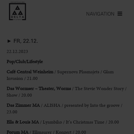
NAVIGATION
► FR, 22.12.
22.12.2023
Pop/Club/Lifestyle
Café Central Weinheim
/ Supernova Plasmajets / Glam
Invasion / 21.00
Das Wormser – Theater, Worms
/ The Stevie Wonder Story
/
Show / 20.00
Das Zimmer MA
/ ALISHA / presented by Into the
groove /
23.00
Ella & Louis MA
/ Lyambiko / It’s Christmas
Time / 20.00
Forum MA
/ Ellmaurer / Konzert / 20.00