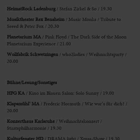
HeimatRock Ladenburg
/ Stefan Zirkel & So / 19.30
Musiktheater Rex Bensheim
/ Music Monks / Tribute
to
Seeed & Peter Fox / 20.30
Planetarium MA
/ Pink Floyd / The
Dark Side of the Moon
Planetarium Experience / 21.00
Wollfabrik Schwetzingen
/ who2ladies / Weihnachtsparty /
20.00
Bühne/Lesung/Sonstiges
HFG KA
/ Kino im Blauen Salon: Solo Sunny / 19.00
Klapsmühl’ MA
/ Frederic Hormuth / Wie war’s für dich? /
20.00
Konzerthaus Karlsruhe
/ Weihnachtskonzert /
Staatsphilharmonie / 19.30
Kulturfenster HD
/ DRAMA light / Xmas-Show / 19.30