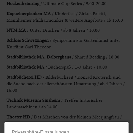
Hockenheimring
/ Ultimate Cup Series / 9.00-20.00
Kapuzinerplanken MA
/ Kinderfest / Zirkus Paletti,
Mannheimer Philharmoniker & weitere Angebote / ab 15.00
NTM MA
/ Unter Drachen / ab 8 Jahren / 10.00
Schloss Schwetzingen
/ Symposium zur Gartenkunst unter
Kurfürst Carl Theodor
Stadtbibliothek MA, Dalberghaus
/ Shared Reading / 18.00
Stadtbibliothek MA
/ Bücherspaß / 1-3 Jahre / 10.00
Stadtbücherei HD
/ Bilderbuchzeit / Konrad Kröterich und
die Suche nach der
allerschönsten Umarmung / ab 4 Jahren /
16.00
Technik Museum Sinsheim
/
Treffen historischer
Landmaschinen / ab 14.00
Theater HD
/ Das Märchen von
der kleinen Meerjungfrau /
ab 10 Jahren / 9.00 & 11.00
Privatsphäre-Einstellungen