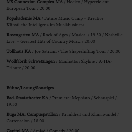
MS Connexion Complex MA
/ Hocico / Hyperviolent
European Tour / 20.00
Popakademie MA
/ Future Music Camp – Kreative
Künstliche Intelligenz im Musikbusiness
Rosengarten MA
/ Rock of Ages / Musical /
19.30 / Nashville
Live! – Greatest Hits of Country Music / 20.00
Tollhaus KA
/ Joe Satriani / The Shapeshifting Tour / 20.00
Wollfabrik Schwetzingen
/
Manhattan Skyline / A-HA-
Tribute / 20.00
Bühne/Lesung/Sonstiges
Bad. Staatstheater KA
/ Premiere: Mephisto / Schauspiel /
19.30
Buga MA, Campuspavillon
/ Krankheit
und Klimawandel /
Gartensalon / 18.00
Capitol MA
/ Amjad / Comedy / 20.00