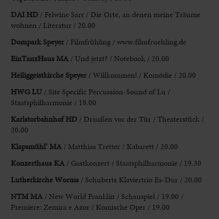
DAI HD
/ Felwine Sarr / Die Orte, an denen meine Träume
wohnen /
Literatur / 20.00
Dompark Speyer
/ Filmfrühling / www.filmfruehling.de
EinTanzHaus MA
/
Und jetzt? / Notebook / 20.00
Heiliggeistkirche Speyer
/ Willkommen! / Komödie / 20.00
HWG LU
/ Site Specific Percussion-Sound of Lu /
Staatsphilharmonie / 18.00
Karlstorbahnhof HD
/ Draußen vor der Tür / Theaterstück /
20.00
Klapsmühl’ MA
/ Matthias
Tretter / Kabarett / 20.00
Konzerthaus KA
/ Gastkonzert / Staatsphilharmonie / 19.30
Lutherkirche Worms
/ Schuberts Klaviertrio Es-Dur / 20.00
NTM MA
/
New World Franklin / Schauspiel / 19.00 /
Premiere: Zemira e Azor / Komische
Oper / 19.00