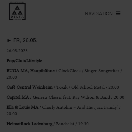
NAVIGATION
► FR, 26.05.
26.05.2023
Pop
/Club/Lifestyle
BUGA MA, Hauptbühne
/ ClockClock / Singer-Songwriter /
20.00
Café Central Weinheim
/ Toxik / Old School Metal / 20.00
Capitol MA
/
Genesis Classic feat. Ray Wilson & Band / 20.00
Ella & Louis MA
/ Charly Antolini – And His ‚Jazz Family‘ /
20.00
HeimatRock Ladenburg
/
Bandsalat / 19.30