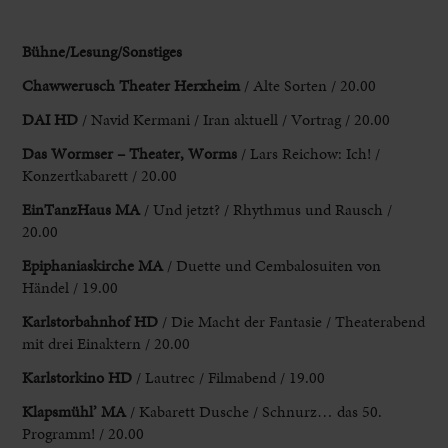
Bühne/Lesung/Sonstiges
Chawwerusch Theater Herxheim
/ Alte Sorten / 20.00
DAI
HD
/ Navid Kermani / Iran aktuell / Vortrag / 20.00
Das Wormser – Theater
, Worms
/ Lars Reichow: Ich! /
Konzertkabarett / 20.00
EinTanzHaus MA
/ Und jetzt? / Rhythmus und Rausch /
20.00
Epiphaniaskirche MA
/ Duette und Cembalosuiten von
Händel / 19.00
Karlstorbahnhof HD
/ Die Macht der Fantasie / Theaterabend
mit drei Einaktern / 20.00
Karlstorkino HD
/ Lautrec / Filmabend / 19.00
Klapsmühl’ MA
/ Kabarett Dusche / Schnurz… das 50.
Programm! / 20.00