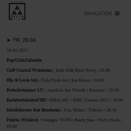
NAVIGATION
► FR, 28.04.
28.04.2023
Pop/Club/Lifestyle
Café Central Weinheim
/ Irish Folk Rock Party / 20.00
Ella & Louis
MA
/ Fola Dada feat. Joo Kraus / 20.00
Freischwimmer LU
/ Ameli in the Woods / Konzert / 20.00
Karlstorbahnhof HD
/ Pöbel MC / PMC Tourbo 2023 / 20.00
Musiktheater Rex Bensheim
/ Fun Halen / Tribute / 20.30
Palatin Wiesloch
/ Swingin’ WiWa: Booty Jam / Party-Funk /
20.00