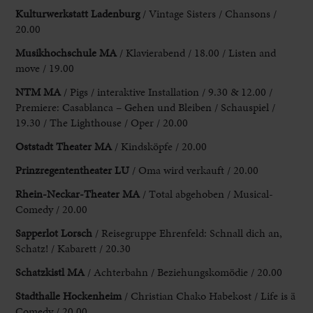
Kulturwerkstatt Ladenburg
/ Vintage Sisters / Chansons /
20.00
Musikhochschule MA
/ Klavierabend / 18.00 / Listen and
move / 19.00
NTM MA
/ Pigs / interaktive Installation / 9.30 & 12.00 /
Premiere: Casablanca – Gehen und Bleiben / Schauspiel /
19.30 / The Lighthouse / Oper / 20.00
Oststadt Theater MA
/ Kindsköpfe / 20.00
Prinzregententheater
LU
/ Oma wird verkauft / 20.00
Rhein-Neckar-Theater MA
/ Total abgehoben / Musical-
Comedy / 20.00
Sapperlot Lorsch
/ Reisegruppe Ehrenfeld: Schnall dich an,
Schatz! / Kabarett / 20.30
Schatzkistl MA
/ Achterbahn / Beziehungskomödie / 20.00
Stadthalle Hockenheim
/ Christian Chako Habekost / Life is ä
Comedy / 20.00