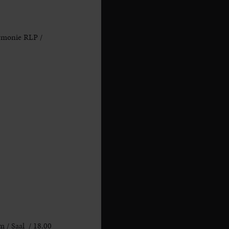
rmonie RLP /
 / Saal / 18.00