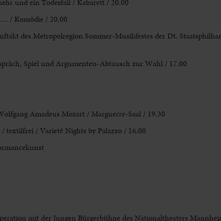
ehr und ein Todesfall / Kabarett / 20.00
t… / Komödie / 20.00
ftakt des Metropolregion Sommer-Musikfestes der Dt. Staatsphilha
espräch, Spiel und Argumenten-Abtausch zur Wahl / 17.00
Wolfgang Amadeus Mozart / Marguerre-Saal / 19.30
textilfrei / Varieté Nights by Palazzo / 16.00
rformancekunst
operation mit der Jungen Bürgerbühne des Nationaltheaters Mannheim