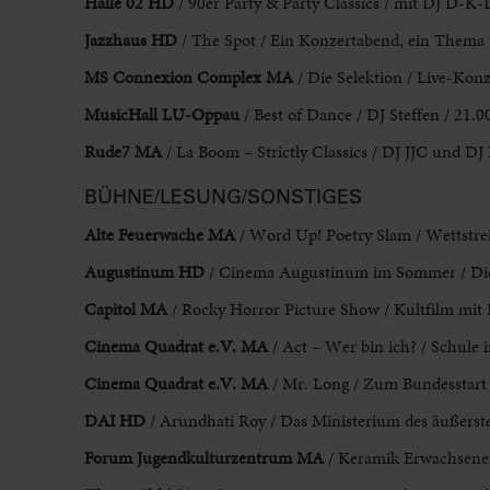
Halle 02 HD
/ 90er Party & Party Classics / mit DJ D-K-Da
Jazzhaus HD
/ The Spot / Ein Konzertabend, ein Thema 
MS Connexion Complex MA
/ Die Selektion / Live-Konz
MusicHall LU-Oppau
/ Best of Dance / DJ Steffen / 21.0
Rude7 MA
/ La Boom – Strictly Classics / DJ JJC und 
BÜHNE/LESUNG/SONSTIGES
Alte Feuerwache MA
/ Word Up! Poetry Slam / Wettstrei
Augustinum HD
/ Cinema Augustinum im Sommer / Die 
Capitol MA
/ Rocky Horror Picture Show / Kultfilm mit L
Cinema Quadrat e.V. MA
/ Act – Wer bin ich? / Schule 
Cinema Quadrat e.V. MA
/ Mr. Long / Zum Bundesstart 
DAI HD
/ Arundhati Roy / Das Ministerium des äußerste
Forum Jugendkulturzentrum MA
/ Keramik Erwachsenen