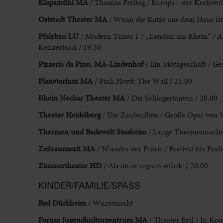
Klapsmühl MA
/ Thomas Freitag / Europa - der Kreisverk
Oststadt Theater MA
/ Wenn die Katze aus dem Haus is
Pfalzbau LU
/ Modern Times 1 / „London am Rhein“ / Au
Konzertsaal / 19.30
Pizzeria da Pino, MA-Lindenhof
/ Ein Motzgeschäft / G
Planetarium MA
/ Pink Floyd: The Wall / 21.00
Rhein Neckar Theater MA
/ Die Schlagertanten / 20.00
Theater Heidelberg
/ Die Zauberflöte / Große Oper von 
Thermen und Badewelt Sinsheim
/ Lange Thermennacht / 
Zeitraumexit MA
/ Wunder der Prärie / Festival für Pe
Zimmertheater HD
/ Als ob es regnen würde / 20.00
KINDER/FAMILIE/SPASS
Bad Dürkheim
/ Wurstmarkt
Forum Jugendkulturzentrum MA
/ Theater Exil / In Ko