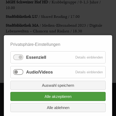
MGH Schweizer Hof HD
/ Krabbelgruppe / 0-1,5 Jahre /
10.00
Stadtbibliothek LU
/ Shared Reading / 17.00
Stadtbibliothek MA
/ Medien-Elternabend 2023 / Digitale
Lebenswelten – Chancen und Risiken / 18.30
Theaterhaus
G7 MA
/ Miteuchmittwoch / Open House /
Privatsphäre-Einstellungen
12.00
Theater im Pfalzbau LU
/ Klassenzimmerstück
Essenziell
Details einblenden
Mädchenschrift / ab 14 Jahren / 18.00
Zurück
Audio/Videos
Details einblenden
Auswahl speichern
Alle akzeptieren
© 2026 - Delta im Quadrat GmbH
Alle Rechte vorbehalten.
Alle ablehnen