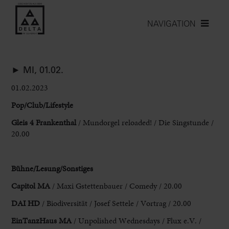
NAVIGATION
► MI, 01.02.
01.02.2023
Pop/Club/Lifestyle
Gleis 4 Frankenthal
/ Mundorgel reloaded! / Die Singstunde /
20.00
Bühne/Lesung/Sonstiges
Capitol MA
/ Maxi Gstettenbauer / Comedy / 20.00
DAI HD
/ Biodiversität / Josef Settele / Vortrag / 20.00
EinTanzHaus MA
/ Unpolished Wednesdays / Flux e.V. /