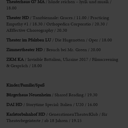
Theaterhaus G7 MA
/ hände reichen – lyrik und musik /
18.00
Theater HD
/ Tanzbiennale: Graces / 11.00 / Practicing
Empathy #1 / 18.30 / Orthopedica Corporatio / 20.30 /
AEffective Choreography / 20.30
Theater im Pfalzbau LU
/ Die Hugenotten / Oper / 18.00
Zimmertheater HD
/ Besuch bei Mr. Green / 20.00
ZKM KA
/ Invisible Battalion, Ukraine 2017 / Filmscreening
& Gespräch / 18.00
K
inder/Familie/Spaß
Bürgerhaus Neuenheim
/ Shared Reading / 19.30
DAI HD
/ Storytime Special: Italien / U20 / 16.00
Karlstorbahnhof HD
/ GenerationenTheaterKlub / für
Theaterbegeisterte / ab 18 Jahren / 19.15