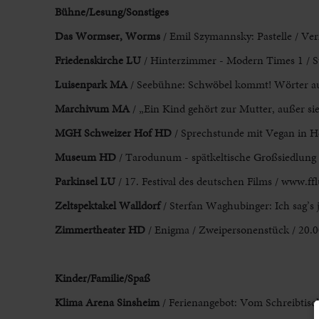
Bühne/Lesung/Sonstiges
Das Wormser, Worms
/ Emil Szymannsky: Pastelle / Ver
Friedenskirche LU
/ Hinterzimmer - Modern Times 1 / S
Luisenpark MA
/ Seebühne: Schwöbel kommt! W
örter
au
Marchivum MA
/ „Ein Kind gehört zur Mutter, außer sie 
MGH Schweizer
Hof
HD
/ Sprechstunde mit Vegan in He
Museum HD
/ Tarodunum - spätkeltische Großsiedlung
Parkinsel LU
/ 17. Festival des deutschen Films / www.ffl
Zeltspektakel Walldorf
/ Sterfan Waghubinger: Ich sag’s 
Zimmertheater HD
/ Enigma / Zweipersonenstück / 20.0
Kinder
/Familie/Spaß
Klima Arena Sinsheim
/ Ferienangebot: Vom Schreibtisc