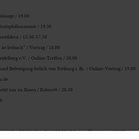
nissage / 19.00
taatsphilharmonie / 19.30
swildern / 15.30-17.30
ist lesbisch“ / Vortrag / 18.00
idelberg e.V. / Online-Treffen / 20.00
 und Befestigung
östlich
von Freiburg i. Br. / Online-Vortrag / 19.00
u.de
jetzt nur zu Ihnen / Kabarett / 20.30
0
h aus den Wald erkunden / 10.30 / Mystery Ökosystem / 15.00