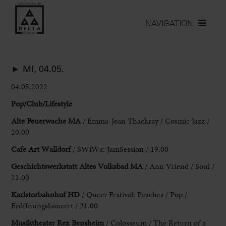
NAVIGATION
► MI, 04.05.
04.05.2022
Pop/Club/Lifestyle
Alte Feuerwache MA
/ Emma-Jean Thackray / Cosmic Jazz /
20.00
Cafe Art Walldorf
/ SWiWa: JamSession / 19.00
Geschichtswerkstatt Altes Volksbad MA
/ Ann Vriend / Soul /
21.00
Karlstorbahnhof HD
/ Queer Festival: Peaches / Pop /
Eröffnungskonzert / 21.00
Musiktheater Rex Bensheim
/ Colosseum / The Return of a