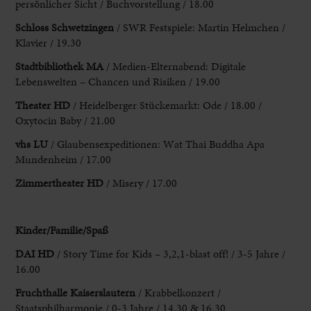
persönlicher Sicht / Buchvorstellung / 18.00
Schloss Schwetzingen
/ SWR Festspiele: Martin Helmchen /
Klavier / 19.30
Stadtbibliothek MA
/ Medien-Elternabend: Digitale
Lebenswelten – Chancen und Risiken / 19.00
Theater HD
/ Heidelberger Stückemarkt: Ode / 18.00 /
Oxytocin Baby / 21.00
vhs
LU
/ Glaubensexpeditionen: Wat Thai Buddha Apa
Mundenheim / 17.00
Zimmertheater HD
/ Misery / 17.00
Kinder/Familie/Spaß
DAI HD
/ Story Time for Kids – 3,2,1-blast off! / 3-5 Jahre /
16.00
Fruchthalle Kaiserslautern
/ Krabbelkonzert /
Staatsphilharmonie / 0-3 Jahre / 14.30 & 16.30