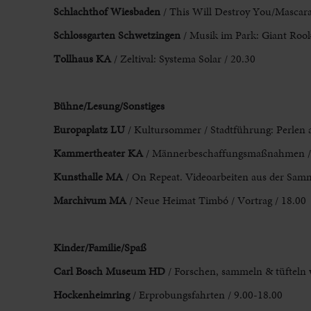
Schlachthof Wiesbaden
/ This Will Destroy You
/Mascara
Schlossgarten Schwetzingen
/ Musik im Park
: Giant Rook
Tollhaus KA
/ Zeltival: Systema Solar / 20.30
Bühne
/Lesung/Sonstiges
Europaplatz LU
/ Kultursommer / Stadtführung: Perlen
Kammertheater KA
/ Männerbeschaffungsmaßnahmen / 
Kunsthalle MA
/ On
Repeat. Videoarbeiten aus der Sam
Marchivum MA
/ Neue Heimat Timbó / Vortrag / 18.00
Kinder/Familie/Spaß
Carl Bosch Museum HD
/ Forschen, sammeln & tüfteln 
Hockenheimring
/ Erprobungsfahrten / 9.00-18.00