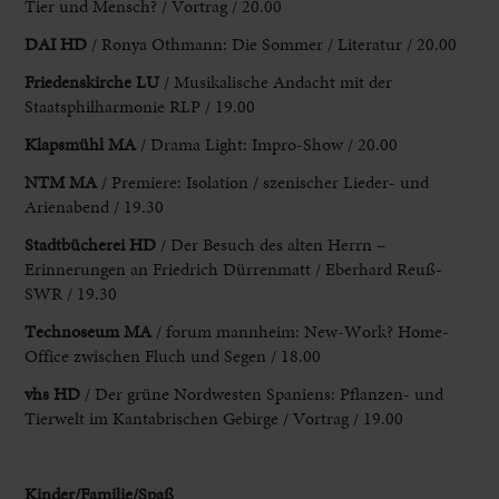
Tier und Mensch? / Vortrag / 20.00
DAI HD
/ Ronya Othmann: Die Sommer / Literatur / 20.00
Friedenskirche LU
/ Musikalische Andacht mit der
Staatsphilharmonie RLP / 19.00
Klapsmühl MA
/ Drama Light: Impro-Show / 20.00
NTM MA
/ Premiere: Isolation / szenischer Lieder- und
Arienabend / 19.30
Stadtbücherei HD
/ Der Besuch des alten Herrn –
Erinnerungen an Friedrich Dürrenmatt / Eberhard Reuß-
SWR / 19.30
Technoseum MA
/ forum mannheim: New-Work? Home-
Office zwischen Fluch und Segen / 18.00
vhs HD
/ Der grüne Nordwesten Spaniens: Pflanzen- und
Tierwelt im Kantabrischen Gebirge / Vortrag / 19.00
Kinder/Familie/Spaß