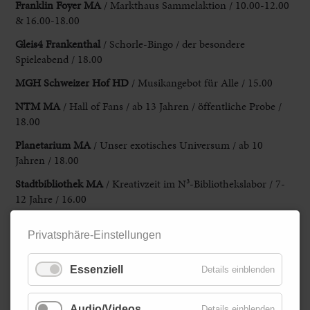
Franklin Foyer MA
/ Markthaus Sammelaktion / 10.00-12.00
& 16.00-18.00
Gleis4
Frankenthal
/ Schorle-Bingo / der besondere
Spieleabend / 18.00
MGH Schweizer Hof
HD
/ Musikangebot für Alle / 15.00
NTM MA
/ Hall of Fans
/ ab 13 Jahren / öffentliche Probe /
18.00
Planetarium MA
/ Unser
exotisches Universum / ab 10
Jahren / 18.00
Stadtbibliothek MA
/ Kreativzeit im
N³-Bibliothekslabor / 7-
12 Jahre / 16.00
Theaterhaus G7 MA
/ Miteuchmittwoch / 15.00
/ Salon der
Privatsphäre-Einstellungen
Ratlosigkeit / 18.00
vhs LU
/ Heizen mit Wärmepumpe,
passt das zu meinem
Essenziell
Details einblenden
Haus? / 18.00
Zurück
Audio/Videos
Details einblenden