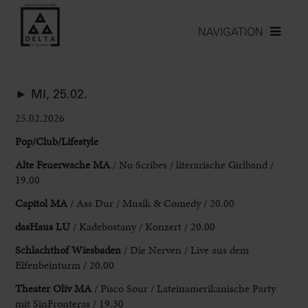
NAVIGATION
► MI, 25.02.
25.02.2026
Pop/Club/Lifestyle
Alte Feuerwache MA
/ No Scribes / literarische
Girlband /
19.00
Capitol MA
/ Ass Dur / Musik & Comedy / 20.00
dasHaus
LU
/ Kadebostany / Konzert / 20.00
Schlachthof Wiesbaden
/ Die Nerven / Live aus
dem
Elfenbeinturm / 20.00
Theater Oliv MA
/ Pisco Sour / Lateinamerikanische
Party
mit SinFronteras / 19.30