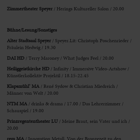
Zimmertheater Speyer
/ Herings Kultureller Salon / 20.00
Bühne/Lesung/Sonstiges
Alter Stadtsaal Speyer
/ Speyer.Lit: Christoph
Poschenrieder /
Fräulein Hedwig / 19.30
DAI HD
/ Terry Maroney / What Judges
Feel / 20.00
Heiliggeistkirche HD
/ Infinity / Immersive Video-Artshow /
Künstlerkollektiv Projektil
/ 18.15-22.45
Klapsmühl’ MA
/ René Sydow & Christian Miedreich /
Männer von Welt
/ 20.00
NTM MA
/ drinks & drama / 17.00 / Das Lehrerzimmer /
Schauspiel / 19.00
Prinzregententheater LU
/ Meine Braut, sein Vater und ich /
20.00
rem MA
/ Innovation Metall. Von der Bronzezeit zu den