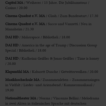
Capitol MA
/ Weiherer / 15 Jahre. Die Jubiläumstour /
Casino / 20.00
Cinema Quadrat e.V. MA
/ Clash / Zum Bundesstart / 17.30
Cinema Quadrat e.V. MA
/ Sacco und Vanzetti / Neu in
Mannheim / 21.30
DAI HD
/ Makerspace / Bibliothek / 18.00
DAI HD
/ America in the age of Trump / Discussion Group
Special / Bibliothek / 18.00
DAI HD
/ Karlheinz Geißler & Jonas Geißler / Time is honey
/ 20.00
Klapsmühl MA
/ Kabarett Dusche / Getwitterwolken / 20.00
Musikhochschule MA
/ Zusammenleben – Zusammensingen
in Vielfalt / Lieder- und Arienabend / Kammermusiksaal /
19.00
Nationaltheater MA
/ Norma / Vincenzo Bellini / Melodrama
in zwei Akten in italienischer Sprache mit deutschen