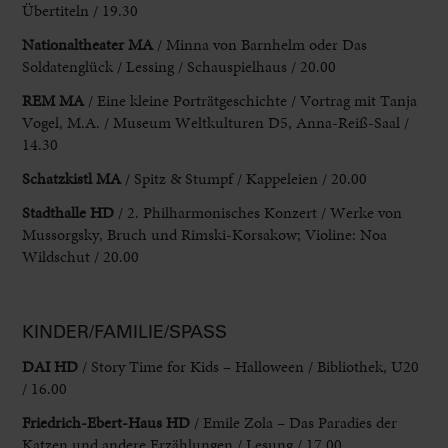
Übertiteln / 19.30
Nationaltheater MA
/ Minna von Barnhelm oder Das
Soldatenglück / Lessing / Schauspielhaus / 20.00
REM MA
/ Eine kleine Porträtgeschichte / Vortrag mit Tanja
Vogel, M.A. / Museum Weltkulturen D5, Anna-Reiß-Saal /
14.30
Schatzkistl MA
/ Spitz & Stumpf / Kappeleien / 20.00
Stadthalle HD
/ 2. Philharmonisches Konzert / Werke von
Mussorgsky, Bruch und Rimski-Korsakow; Violine: Noa
Wildschut / 20.00
KINDER/FAMILIE/SPASS
DAI HD
/ Story Time for Kids – Halloween / Bibliothek, U20
/ 16.00
Friedrich-Ebert-Haus HD
/ Emile Zola – Das Paradies der
Katzen und andere Erzählungen / Lesung / 17.00