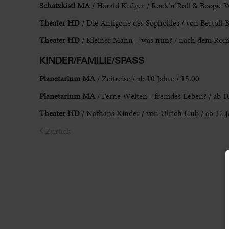
Schatzkistl MA
/ Harald Krüger / Rock’n’Roll & Boogie 
Theater HD
/ Die Antigone des Sophokles / von Bertolt Br
Theater HD
/ Kleiner Mann – was nun? / nach dem Roma
KINDER/FAMILIE/SPASS
Planetarium MA
/ Zeitreise / ab 10 Jahre / 15.00
Planetarium MA
/ Ferne Welten - fremdes Leben? / ab 10
Theater HD
/ Nathans Kinder / von Ulrich Hub / ab 12 J
Zurück