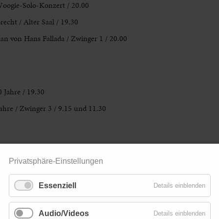
Woogie-Solo-Konzert / 20.00
echt / Alter Saal / 19.30
n von Hans Fallada / Zwinger 1 / 20.00
 Jahre / 19.30
ahre / Zwinger 3 / 9.15 und 11.30
Privatsphäre-Einstellungen
Essenziell
Details einblenden
Audio/Videos
Details einblenden