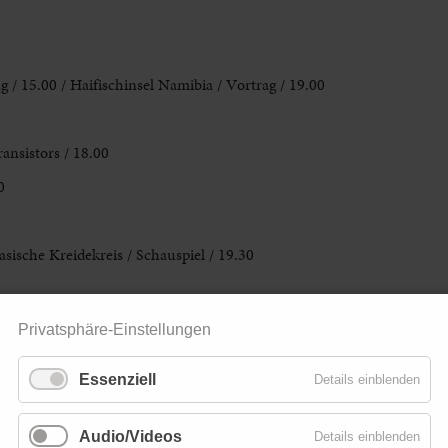
g / 15.00
/ Haifischinsel Namibia / Vortrag / 19.00
ransistors / 18.00
0
ische Kreidekreis / Schauspiel / 19.30
Privatsphäre-Einstellungen
 11.00 & 15.00
Essenziell
Details einblenden
m kleinen Maulwurf, der... / ab 4 Jahren / 10.00
ab 6 Jahren / 9.15 & 11.30 / Der lebendige Adventskalender / ab 3 Jah
Audio/Videos
Details einblenden