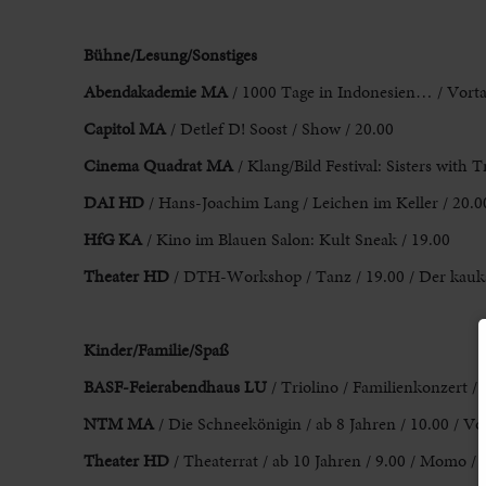
Bühne/Lesung/Sonstiges
Abendakademie MA
/ 1000 Tage in Indonesien… / Vorta
Capitol MA
/ Detlef D! Soost / Show / 20.00
Cinema Quadrat MA
/ Klang/Bild Festival: Sisters with T
DAI HD
/ Hans-Joachim Lang / Leichen im Keller / 20.0
HfG KA
/ Kino im Blauen Salon: Kult Sneak / 19.00
Theater HD
/ DTH-Workshop / Tanz / 19.00 / Der kaukas
Kinder/Familie/Spaß
BASF-Feierabendhaus LU
/ Triolino / Familienkonzert /
NTM MA
/ Die Schneekönigin / ab 8 Jahren / 10.00 / Vo
Theater HD
/ Theaterrat / ab 10 Jahren / 9.00 / Momo / 