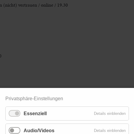
(nicht) vertrauen / online / 19.30
0
Privatsphäre-Einstellungen
Essenziell
Details einblenden
Audio/Videos
Details einblenden