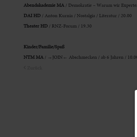
Abendakademie MA
/ Demokratie – Warum wir Experten 
DAI HD
/ Anton Kurnia / Nostalgia / Literatur / 20.00
Theater HD
/
RNZ-Forum / 19.30
Kinder/Familie/Spaß
NTM MA
/ →JOIN← Abschmecken
/ ab 6 Jahren / 10.0
Zurück