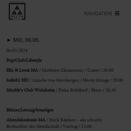
NAVIGATION
► MO, 06.05.
06.05.2024
Pop/
Club/Lifestyle
Ella & Louis MA
/ Matthieu Chanzarenc / Canto / 20.00
halle02
HD
/ Anneke van Giersbergen / Heavy Strings / 20.00
Muddy’s Club
Weinheim
/ Duke Robillard / Blues / 20.30
Bühne/Lesung/Sonstiges
Abendakademie MA
/ Erich K
ä
stner – ein scharfer
Beobachter der Gesellschaft / Vortrag / 15.00