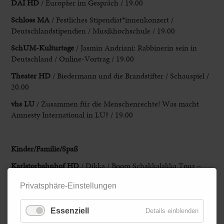
DAI
HD
/ Europäer im Gespräch / 19.00
Schloss MA
/ Festliches Stipendiat*innenkonzert /
Deutschlandstipendien / Musikhochschule / 19.00
SchUM-Kulturtage
/ Jasmin Andriani: Rabbinerin sein in
Deutschland / Online-Vortrag / 19.00
Theater HD
/ Biedermann und die Brandstifter / Schauspiel /
20.00
vhs LU
/ Zusammen für die Menschenrechte! Was macht
Amnesty International in LU? / 19.00
Kinder/Familie/Spaß
Karlstorbahnhof
HD
/ Dikka / Boom Schakkalakka Tour –
Teil 2 / 17.00 / Come Together / Interkultureller Theatertreff
Privatsphäre-Einstellungen
/ 19.30
Stadtbibliothek LU
/ Eröffnung Kinderliteraturtage / Der
Essenziell
Details einblenden
verrückte
Obstkarren / Kindertheater / 10.00