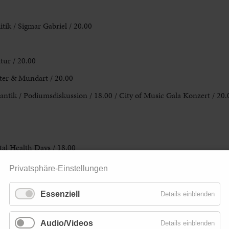
itik / Sigmar Gabriel / 20.00
tur / 20.00
ter & Mundart / 20.00
ntik / Podiumsdiskussion / 18.00 / City of Music Gala Konzert / 20.
tal Health Days / 18.00
Theatertreff / 19.30
Privatsphäre-Einstellungen
 ab 4 Jahren / 10.00
Essenziell
Details einblenden
Audio/Videos
Details einblenden