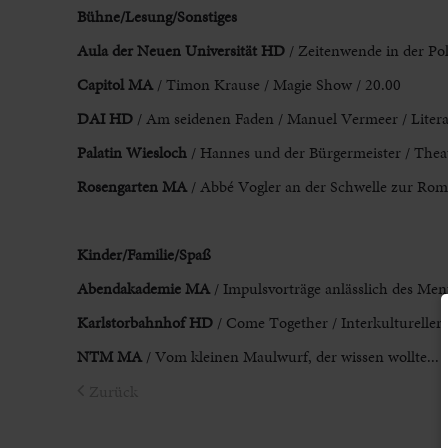
Bühne/Lesung/Sonstiges
Aula der Neuen
Universität HD
/ Zeitenwende in der Pol
Capitol
MA
/ Timon Krause / Magie Show / 20.00
DAI HD
/ Am seidenen Faden / Manuel Vermeer / Litera
Palatin Wiesloch
/ Hannes und der Bürgermeister / Thea
Rosengarten MA
/ Abbé Vogler an der Schwelle zur Roma
Kinder/Familie/Spaß
Abendakademie MA
/ Impulsvorträge anlässlich des Men
Karlstorbahnhof HD
/ Come Together / Interkultureller 
NTM MA
/ Vom kleinen Maulwurf, der wissen wollte... /
Zurück