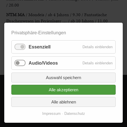
/ 20.00
NTM MA
/ Mondeis /
ab 4 Jahren / 9.30 / Fantastische
Drachenwesen im Ferienlager … / ab 10
Jahren / 11.00
Rosengarten MA
/ START Rhein-Neckar 2025 / ab 16.00
Privatsphäre-Einstellungen
Theater HD
/ MEINS und DEINS / ab 3 Jahren / 9.30 & 10.45
Essenziell
Details einblenden
Zurück
Audio/Videos
Details einblenden
Auswahl speichern
Alle akzeptieren
© 2026 - Delta im Quadrat GmbH
Alle Rechte vorbehalten.
Alle ablehnen
Impressum
Datenschutz