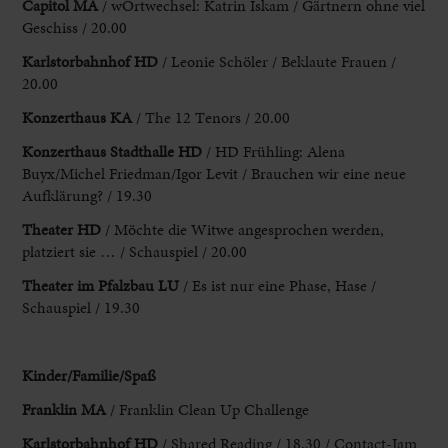
Capitol MA
/ wOrtwechsel: Katrin Iskam /
Gärtnern ohne viel
Geschiss / 20.00
Karlstorbahnhof HD
/ Leonie Schöler / Beklaute
Frauen /
20.00
Konzerthaus KA
/ The 12 Tenors / 20.00
Konzerthaus
Stadthalle HD
/ HD Frühling: Alena
Buyx/Michel Friedman/Igor Levit /
Brauchen wir eine neue
Aufklärung? / 19.30
Theater HD
/ Möchte die
Witwe angesprochen werden,
platziert sie … / Schauspiel / 20.00
Theater im Pfalzbau
LU
/ Es ist nur eine Phase, Hase /
Schauspiel / 19.30
Kinder
/Familie/Spaß
Franklin MA
/ Franklin Clean Up Challenge
Karlstorbahnhof HD
/ Shared Reading / 18.30 / Contact-Jam