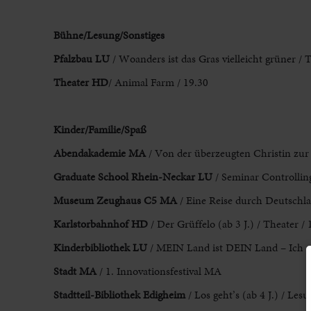
Bühne/Lesung/Sonstiges
Pfalzbau LU
/ Woanders ist das Gras vielleicht grüner / 
Theater HD
/ Animal Farm / 19.30
Kinder/Familie/Spaß
Abendakademie MA
/ Von der überzeugten Christin zur 
Graduate School Rhein-Neckar LU
/ Seminar Controlling
Museum Zeughaus C5 MA
/ Eine Reise durch Deutschla
Karlstorbahnhof HD
/ Der Grüffelo (ab 3 J.) / Theater / 
Kinderbibliothek LU
/ MEIN Land ist DEIN Land – Ich rei
Stadt MA
/ 1. Innovationsfestival MA
Stadtteil-Bibliothek Edigheim
/ Los geht’s (ab 4 J.) / Les