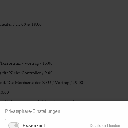
Theater / 11.00 & 18.00
Terroristin / Vortrag / 15.00
 für Nicht-Controller / 9.00
nd. Die Mordserie der NSU / Vortrag / 19.00
10.00
ch’ dir meine Hand! (ab 5 J.) / Musical / 10.30
Privatsphäre-Einstellungen
ung / 14.30
Essenziell
Details einblenden