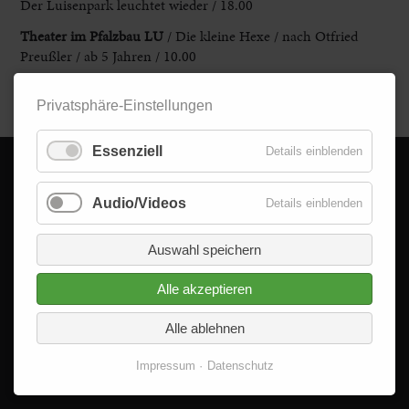
Der Luisenpark leuchtet wieder / 18.00
Theater im Pfalzbau LU
/ Die kleine Hexe / nach Otfried
Preußler / ab 5 Jahren / 10.00
Zurück
Privatsphäre-Einstellungen
Essenziell
Details einblenden
© 2026 - Delta im Quadrat GmbH
Audio/Videos
Details einblenden
Alle Rechte vorbehalten.
Auswahl speichern
Alle akzeptieren
Alle ablehnen
Impressum
Datenschutz