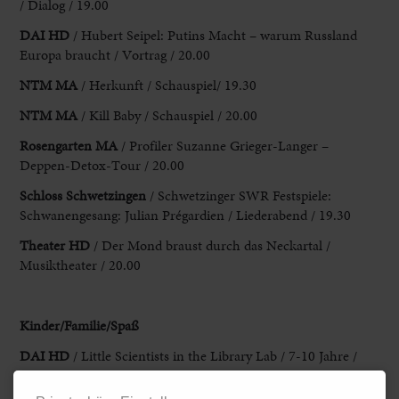
/ Dialog / 19.00
DAI HD
/ Hubert Seipel: Putins Macht – warum Russland
Europa braucht / Vortrag / 20.00
NTM
MA
/ Herkunft / Schauspiel/ 19.30
NTM MA
/ Kill Baby / Schauspiel / 20.00
Rosengarten MA
/ Profiler Suzanne Grieger-Langer –
Deppen-Detox-Tour / 20.00
Schloss Schwetzingen
/ Schwetzinger SWR Festspiele:
Schwanengesang: Julian Prégardien / Liederabend / 19.30
Theater HD
/ Der Mond braust durch das Neckartal /
Musiktheater / 20.00
Kinder/Familie/Spaß
DAI HD
/ Little Scientists in the Library Lab / 7-10 Jahre /
16.30