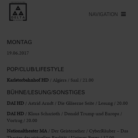
NAVIGATION
MONTAG
19.06.2017
POP/CLUB/LIFESTYLE
Karlstorbahnhof HD
/ Algiers / Saal / 21.00
BÜHNE/LESUNG/SONSTIGES
DAI HD
/ Astrid Arndt / Die Gläserne Seite / Lesung / 20.00
DAI HD
/ Klaus Scharioth / Donald Trump und Europa /
Vortrag / 20.00
Nationaltheater MA
/ Der Geisterseher / CyberRäuber – Das
Theater der virtuellen Realität / Unteres Foyer / 17.00