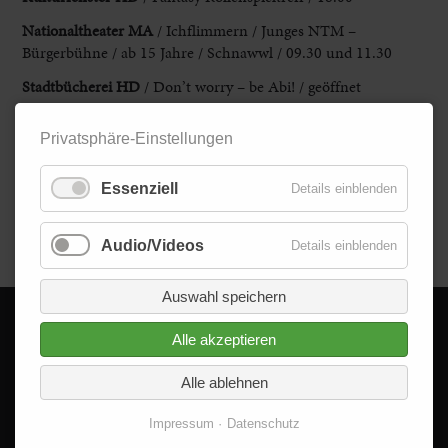
Nationaltheater MA
/ Ichflimmern / Junges NTM –
Bürgerbühne / ab 15 Jahre / Schnawwl / 09.30 und 11.30
Stadtbücherei HD
/ Don’t worry – be Abi! / geöffnet
ausschließlich für AbiturientInnen / 12.00
Privatsphäre-Einstellungen
Theaterladen LU
/ Watzba / ab 4 Jahre / 09.15 und 10.45
Zedtwitzpark LU
/ Dschungelbuch – instant / ab 6 Jahre /
Essenziell
Details einblenden
09.15 und 10.45
Zurück
Audio/Videos
Details einblenden
Auswahl speichern
Alle akzeptieren
© 2026 - Delta im Quadrat GmbH
Alle Rechte vorbehalten.
Alle ablehnen
Impressum
Datenschutz