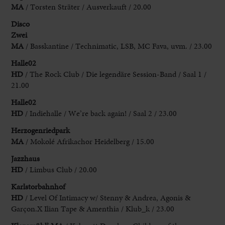
MA
/ Torsten Sträter / Ausverkauft / 20.00
Disco
Zwei
MA
/ Basskantine / Technimatic, LSB, MC Fava, uvm. / 23.00
Halle02
HD
/ The Rock Club / Die legendäre Session-Band / Saal 1 /
21.00
Halle02
HD
/ Indiehalle / We’re back again! / Saal 2 / 23.00
Herzogenriedpark
MA
/ Mokolé Afrikachor Heidelberg
/ 15.00
Jazzhaus
HD
/ Limbus Club / 20.00
Karlstorbahnhof
HD
/ Level Of Intimacy w/ Stenny & Andrea, Agonis &
Garçon.X Ilian Tape & Amenthia / Klub_k / 23.00