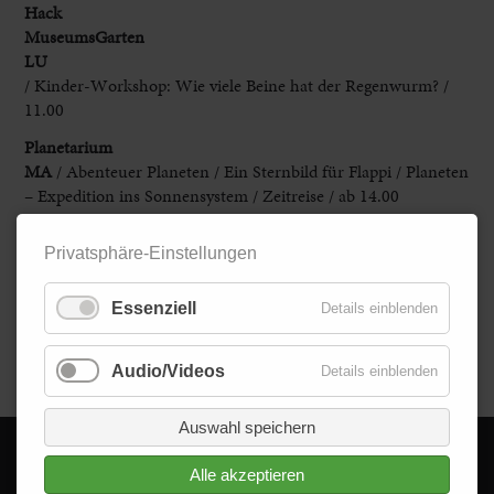
Hack
MuseumsGarten
LU
/ Kinder-Workshop: Wie viele Beine hat der Regenwurm? /
11.00
Planetarium
MA
/ Abenteuer Planeten / Ein Sternbild für Flappi / Planeten
– Expedition ins Sonnensystem / Zeitreise / ab 14.00
Schlosspark
Privatsphäre-Einstellungen
Schwetzingen
/ Classic-Gala Schwetzingen / Oldtimer / 10-18.00
Essenziell
Details einblenden
Sandhausen
/ Hopfenfest / 11.30
Zurück
Audio/Videos
Details einblenden
Auswahl speichern
Alle akzeptieren
© 2026 - Delta im Quadrat GmbH