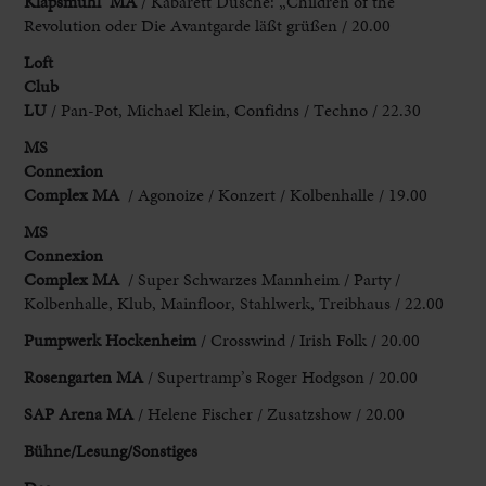
Klapsmühl’ MA
/ Kabarett Dusche: „Children of the
Revolution oder Die Avantgarde läßt grüßen / 20.00
Loft
Club
LU
/ Pan-Pot, Michael Klein, Confidns / Techno / 22.30
MS
Connexion
Complex
MA
/ Agonoize / Konzert / Kolbenhalle / 19.00
MS
Connexion
Complex
MA
/ Super Schwarzes Mannheim / Party /
Kolbenhalle, Klub, Mainfloor, Stahlwerk, Treibhaus / 22.00
Pumpwerk Hockenheim
/ Crosswind / Irish Folk / 20.00
Rosengarten MA
/ Supertramp’s Roger Hodgson / 20.00
SAP Arena MA
/ Helene Fischer / Zusatzshow / 20.00
Bühne/Lesung/Sonstiges