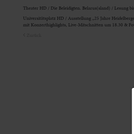
Theater HD
/ Die Beleidigten. Belarus(sland) / Lesung b
Universitätsplatz HD
/ Ausstellung „25 Jahre Heidelberg
mit Konzerthighlights, Live-Mitschnitten um 18.30 & Fo
Zurück