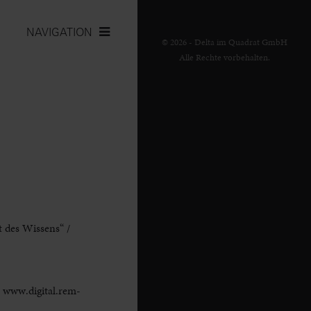
NAVIGATION
© 2026 - Delta im Quadrat GmbH
Alle Rechte vorbehalten.
 des Wissens“ /
/ www.digital.rem-