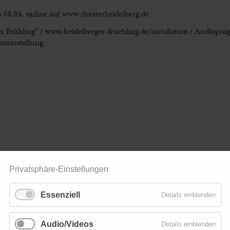
is 08.04. online auf www.theaterheidelberg.de
er Frühling“ / www.heidelberger-fruehling.de/installation / Audiop
toausstellung
Privatsphäre-Einstellungen
Essenziell
Details einblenden
Audio/Videos
Details einblenden