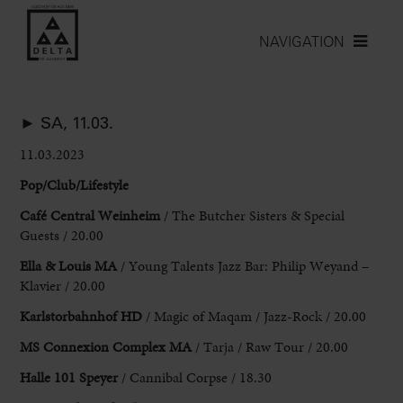
NAVIGATION
► SA, 11.03.
11.03.2023
Pop/Club/
Lifestyle
Café Central Weinheim
/ The Butcher Sisters & Special
Guests / 20.00
Ella & Louis MA
/ Young Talents Jazz Bar: Philip Weyand –
Klavier / 20.00
Karlstorbahnhof HD
/ Magic of Maqam / Jazz-Rock / 20.00
MS
Connexion Complex MA
/ Tarja / Raw Tour / 20.00
Halle 101 Speyer
/ Cannibal Corpse / 18.30