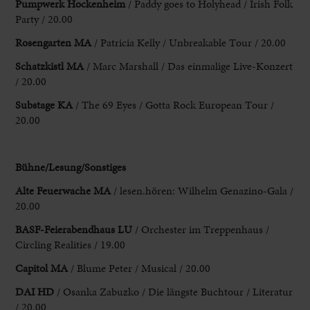
Pumpwerk Hockenheim
/ Paddy goes to Holyhead / Irish Folk
Party / 20.00
Rosengarten MA
/ Patricia Kelly / Unbreakable Tour / 20.00
Schatzkistl MA
/ Marc Marshall / Das einmalige Live-Konzert
/ 20.00
Substage KA
/ The 69 Eyes / Gotta Rock European Tour /
20.00
Bühne/Lesung/Sonstiges
Alte Feuerwache MA
/ lesen.hören: Wilhelm Genazino-Gala /
20.00
BASF-Feierabendhaus LU
/ Orchester im Treppenhaus /
Circling Realities / 19.00
Capitol MA
/ Blume Peter / Musical / 20.00
DAI HD
/ Osanka Zabuzko / Die längste Buchtour / Literatur
/ 20.00